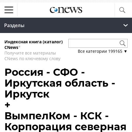
Разделы
Индексная книга (каталог)
CNews
*
Все категории
199165
▼
Получите все материалы
CNews по ключевому слову
Россия - СФО -
Иркутская область -
Иркутск
+
ВымпелКом - КСК -
Корпорация северная