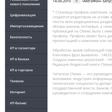
14.04.2010
«МегаФон» запуст
нового поколения
* Страница-профиль компании, сис
Цифровизация
создается редактором на основе
тексты всех редакционных раздел
Импортозамещение
обзоры рынков, интервью, а такж
публикаций на CNews было с име
профиль. Профиль может быть до
Безопасность
презентацией о компании или про
ИТ в госсекторе
Обработан архив публикаций порт
Ключевых фраз выявлено - 146332
ИТ в банках
Создано именных указателей - 19
Редакция Индексной книги CNews
ИТ в торговле
Читатели CNews — это руководит
экономики: индустрии информаци
Телеком
технические специалисты депар
государственной власти, банков,
Интернет
руководители и сотрудники комп
ИТ-бизнес