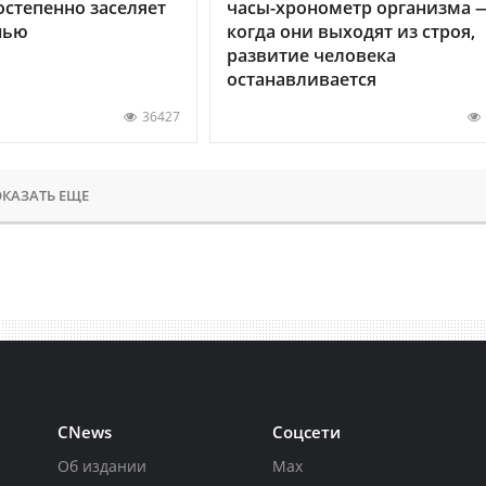
остепенно заселяет
часы-хронометр организма 
нью
когда они выходят из строя,
развитие человека
останавливается
36427
КАЗАТЬ ЕЩЕ
CNews
Соцсети
Об издании
Max