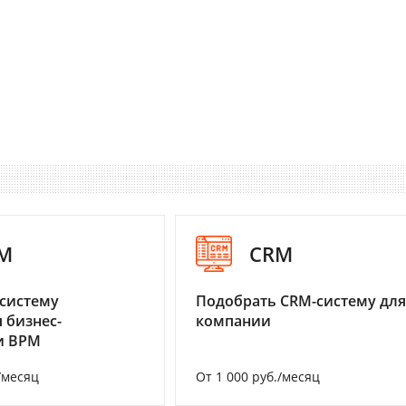
M
CRM
систему
Подобрать CRM-систему для
 бизнес-
компании
и BPM
/месяц
От 1 000 руб./месяц