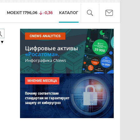
MOEXIT
1796,06
-0,36
КАТАЛОГ
CNEWS ANALYTICS
▼
Цифровые активы
«Росатома».
Инфографика CNews
я
МНЕНИЕ МЕСЯЦА
Почему соответствие
стандартам не гарантирует
защиту от киберугроз