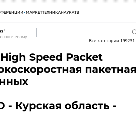
НФЕРЕНЦИИ
МАРКЕТ
ТЕХНИКА
НАУКА
ТВ
ws
*
по ключевому
Все категории
199231
- High Speed Packet
сокоскоростная пакетна
анных
 - Курская область -