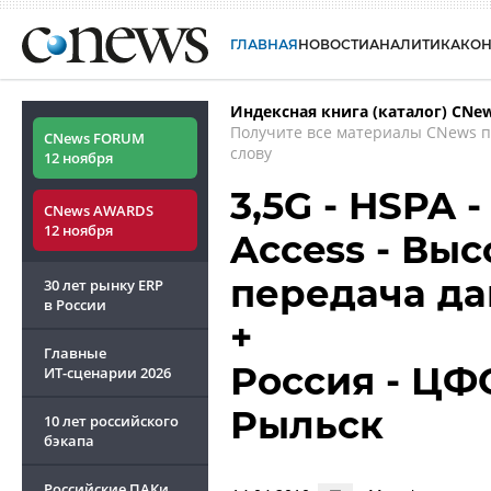
ГЛАВНАЯ
НОВОСТИ
АНАЛИТИКА
КО
Индексная книга (каталог) CNe
Получите все материалы CNews 
CNews FORUM
слову
12 ноября
3,5G - HSPA 
CNews AWARDS
12 ноября
Access - Вы
передача д
30 лет рынку ERP
в России
+
Главные
Россия - ЦФО
ИТ-сценарии
2026
Рыльск
10 лет российского
бэкапа
Российские ПАКи