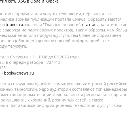
ил сеть 3,5G в Орле и Курске
темы (продукта или услуги), технологии, персоны и т.п.
 анализа архива публикаций портала CNews. Обрабатываются
ов (
новости
, включая "Главные новости",
статьи
, аналитически
е содержание партнёрских проектов). Таким образом, чем боль
нем компании или продукта/услуги, тем более информативен
полнен (обогащен) дополнительной информацией, в т.ч.
дукте/услуге.
ала CNews.ru c 11.1998 до 08.2026 годы.
8, в очереди разбора - 724413.
9231.
 -
book@cnews.ru
ели и сотрудники одной из самых успешных отраслей российск
онных технологий. Ядро аудитории составляют топ-менеджеры
таментов информатизации федеральных и региональных орган
 промышленных компаний, розничных сетей, а также
аний-поставщиков информационных технологий и услуг связи.