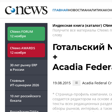
ГЛАВНАЯ
НОВОСТИ
АНАЛИТИКА
КО
Индексная книга (каталог) CNe
Получите все материалы CNews 
CNews FORUM
слову
12 ноября
Готальский 
CNews AWARDS
12 ноября
+
Acadia Feder
30 лет рынку ERP
в России
Главные
19.08.2015
Acadia Federal 
ИТ-сценарии
2026
* Страница-профиль компании, сис
10 лет российского
создается редактором на основе
бэкапа
тексты всех редакционных раздел
обзоры рынков, интервью, а такж
Российские ПАКи