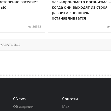
остепенно заселяет
часы-хронометр организма 
нью
когда они выходят из строя,
развитие человека
останавливается
36533
КАЗАТЬ ЕЩЕ
CNews
Соцсети
Об издании
Max