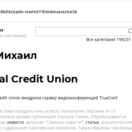
НФЕРЕНЦИИ
МАРКЕТ
ТЕХНИКА
НАУКА
ТВ
ws
*
по ключевому
Все категории
199231
Михаил
al Credit Union
Credit Union внедрила сервер видеоконференций TrueConf
темы (продукта или услуги), технологии, персоны и т.п.
 анализа архива публикаций портала CNews. Обрабатываются
ов (
новости
, включая "Главные новости",
статьи
, аналитически
е содержание партнёрских проектов). Таким образом, чем боль