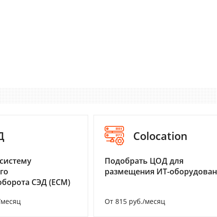
Д
Colocation
систему
Подобрать ЦОД для
го
размещения ИТ-оборудова
борота СЭД (ECM)
/месяц
От 815 руб./месяц