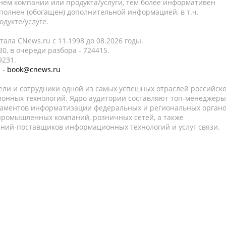
нем компании или продукта/услуги, тем более информативен
полнен (обогащен) дополнительной информацией, в т.ч.
дукте/услуге.
ала CNews.ru c 11.1998 до 08.2026 годы.
0, в очереди разбора - 724415.
9231.
 -
book@cnews.ru
ели и сотрудники одной из самых успешных отраслей российск
онных технологий. Ядро аудитории составляют топ-менеджеры
таментов информатизации федеральных и региональных орган
 промышленных компаний, розничных сетей, а также
аний-поставщиков информационных технологий и услуг связи.