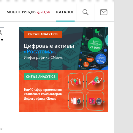
MOEXIT
1796,06
-0,36
КАТАЛОГ
CNEWS ANALYTICS
▼
Цифровые активы
«Росатома».
Инфографика CNews
CNEWS ANALYTICS
Топ-10 сфер применения
квантовых компьютеров.
Инфографика CNews
е
ше