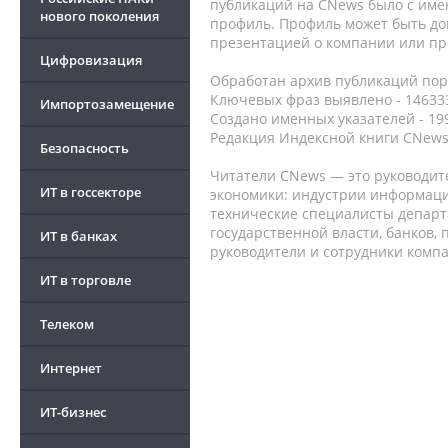
публикаций на CNews было с име
нового поколения
профиль. Профиль может быть до
презентацией о компании или про
Цифровизация
Обработан архив публикаций порт
Ключевых фраз выявлено - 146333
Импортозамещение
Создано именных указателей - 19
Редакция Индексной книги CNews
Безопасность
Читатели CNews — это руководит
ИТ в госсекторе
экономики: индустрии информаци
технические специалисты депар
государственной власти, банков,
ИТ в банках
руководители и сотрудники комп
ИТ в торговле
Телеком
Интернет
ИТ-бизнес