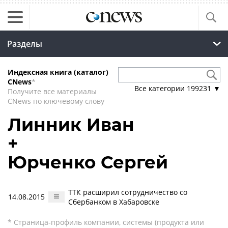
Разделы
Индексная книга (каталог)
CNews
*
Все категории
199231
▼
Получите все материалы
CNews по ключевому слову
Линник Иван
+
Юрченко Сергей
ТТК расширил сотрудничество со
14.08.2015
Сбербанком в Хабаровске
* Страница-профиль компании, системы (продукта или