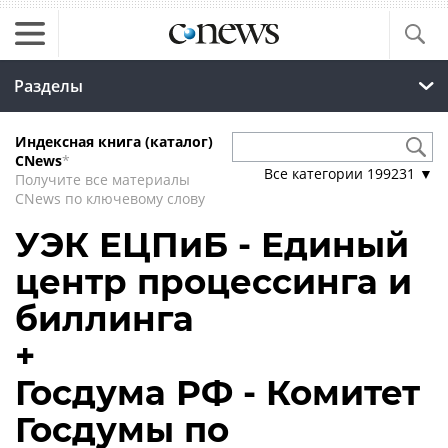
Разделы
Индексная книга (каталог)
CNews
*
Все категории
199231
▼
Получите все материалы
CNews по ключевому слову
УЭК ЕЦПиБ - Единый
центр процессинга и
биллинга
+
Госдума РФ - Комитет
Госдумы по