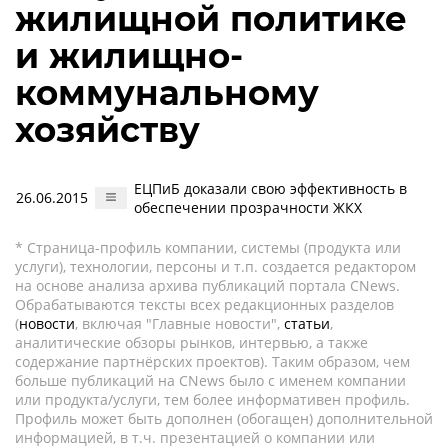
жилищной политике
и жилищно-
коммунальному
хозяйству
ЕЦПиБ доказали свою эффективность в
26.06.2015
обеспечении прозрачности ЖКХ
* Страница-профиль компании, системы (продукта или
услуги), технологии, персоны и т.п. создается редактором
на основе анализа архива публикаций портала CNews.
Обрабатываются тексты всех редакционных разделов
(
новости
, включая "Главные новости",
статьи
,
аналитические обзоры рынков, интервью, а также
содержание партнёрских проектов). Таким образом, чем
больше публикаций на CNews было с именем компании
или продукта/услуги, тем более информативен профиль.
Профиль может быть дополнен (обогащен) дополнительной
информацией, в т.ч. презентацией о компании или