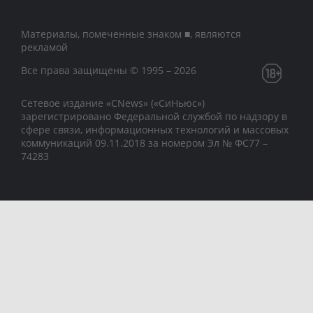
Материалы, помеченные знаком ■, являются
рекламой
Все права защищены © 1995 – 2026
Сетевое издание «CNews» («СиНьюс»)
зарегистрировано Федеральной службой по надзору в
сфере связи, информационных технологий и массовых
коммуникаций 09.11.2018 за номером Эл № ФС77 –
74283