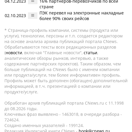
04.12.2023
16% партнеров-перевозчиков по всей
стране
ПЭК перевел на электронные накладные
02.10.2023
более 90% своих рейсов
* Страница-профиль компании, системы (продукта или
услуги), технологии, персоны и т.п. создается редактором
на основе анализа архива публикаций портала CNews.
Обрабатываются тексты всех редакционных разделов
(
новости
, включая "Главные новости",
статьи
,
аналитические обзоры рынков, интервью, а также
содержание партнёрских проектов). Таким образом, чем
больше публикаций на CNews было с именем компании
или продукта/услуги, тем более информативен профиль.
Профиль может быть дополнен (обогащен) дополнительной
информацией, в т.ч. презентацией о компании или
продукте/услуге.
Обработан архив публикаций портала CNews.ru c 11.1998
до 08.2026 годы.
Ключевых фраз выявлено - 1463018, в очереди разбора -
724624.
Создано именных указателей - 199124.
Редакция Индексной книги CNews -
book@cnews.ru