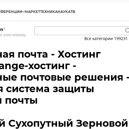
НФЕРЕНЦИИ
МАРКЕТ
ТЕХНИКА
НАУКА
ТВ
ws
*
по ключевому
Все категории
199231
ая почта - Хостинг
ange-хостинг -
ые почтовые решения 
я система защиты
й почты
й Сухопутный Зерновой