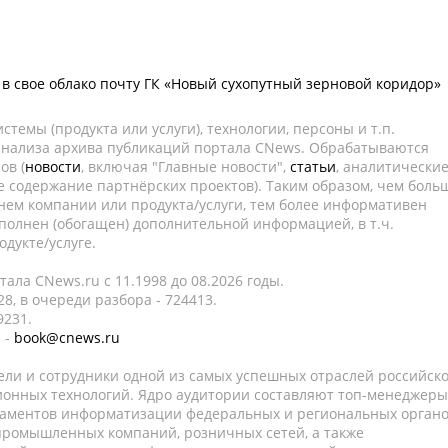
 в свое облако почту ГК «Новый сухопутный зерновой коридор»
темы (продукта или услуги), технологии, персоны и т.п.
 анализа архива публикаций портала CNews. Обрабатываются
ов (
новости
, включая "Главные новости",
статьи
, аналитически
е содержание партнёрских проектов). Таким образом, чем боль
нем компании или продукта/услуги, тем более информативен
полнен (обогащен) дополнительной информацией, в т.ч.
дукте/услуге.
ала CNews.ru c 11.1998 до 08.2026 годы.
8, в очереди разбора - 724413.
9231.
 -
book@cnews.ru
ели и сотрудники одной из самых успешных отраслей российск
онных технологий. Ядро аудитории составляют топ-менеджеры
таментов информатизации федеральных и региональных орган
 промышленных компаний, розничных сетей, а также