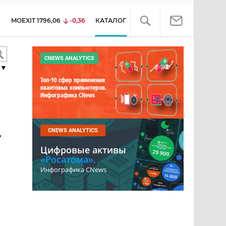
MOEXIT
1796,06
-0,36
КАТАЛОГ
CNEWS ANALYTICS
▼
Топ-10 сфер применения
квантовых компьютеров.
Инфографика CNews
-
CNEWS ANALYTICS
Цифровые активы
«Росатома».
Инфографика CNews