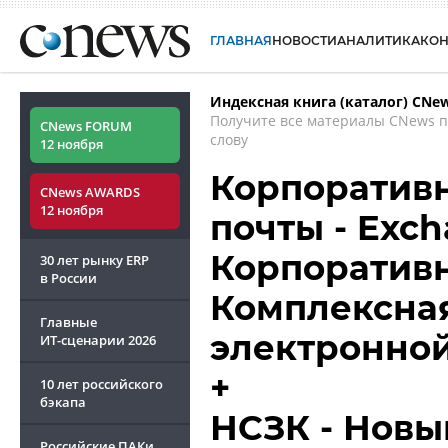
ГЛАВНАЯ
НОВОСТИ
АНАЛИТИКА
КО
Индексная книга (каталог) CNe
Получите все материалы CNews 
CNews FORUM
слову
12 ноября
Корпоративн
CNews AWARDS
12 ноября
почты - Exch
Корпоративн
30 лет рынку ERP
в России
Комплексна
Главные
электронно
ИТ-сценарии
2026
+
10 лет российского
бэкапа
НСЗК - Новы
Российские ПАКи