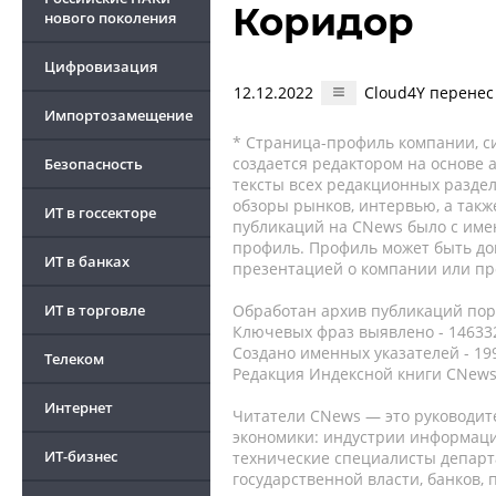
Коридор
нового поколения
Цифровизация
12.12.2022
Cloud4Y перенес
Импортозамещение
* Страница-профиль компании, сис
создается редактором на основе
Безопасность
тексты всех редакционных раздел
обзоры рынков, интервью, а такж
ИТ в госсекторе
публикаций на CNews было с име
профиль. Профиль может быть до
ИТ в банках
презентацией о компании или про
ИТ в торговле
Обработан архив публикаций порт
Ключевых фраз выявлено - 146332
Создано именных указателей - 19
Телеком
Редакция Индексной книги CNews
Интернет
Читатели CNews — это руководит
экономики: индустрии информаци
ИТ-бизнес
технические специалисты депар
государственной власти, банков,