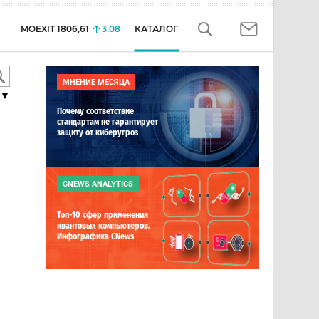
MOEXIT
1806,61
3,08
КАТАЛОГ
МНЕНИЕ МЕСЯЦА
▼
Почему соответствие
стандартам не гарантирует
защиту от киберугроз
CNEWS ANALYTICS
Топ-10 сфер применения
квантовых компьютеров.
Инфографика CNews