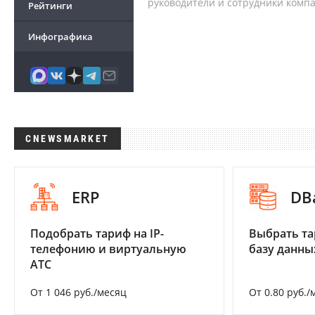
руководители и сотрудники комп
Рейтинги
Инфографика
CNEWSMARKET
ERP
DB
Подобрать тариф на IP-
Выбрать та
телефонию и виртуальную
базу данны
АТС
От 1 046 руб./месяц
От 0.80 руб./