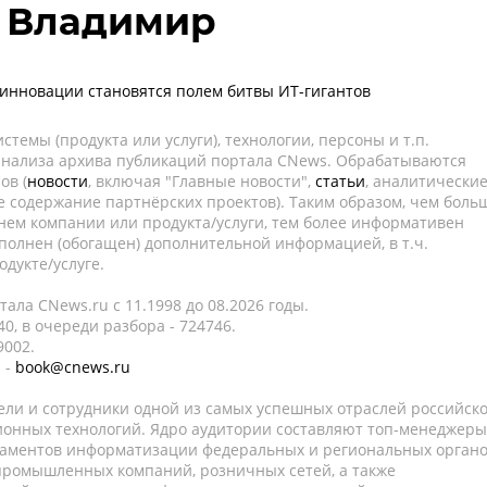
в Владимир
 инновации становятся полем битвы ИТ-гигантов
темы (продукта или услуги), технологии, персоны и т.п.
 анализа архива публикаций портала CNews. Обрабатываются
ов (
новости
, включая "Главные новости",
статьи
, аналитически
е содержание партнёрских проектов). Таким образом, чем боль
нем компании или продукта/услуги, тем более информативен
полнен (обогащен) дополнительной информацией, в т.ч.
дукте/услуге.
ала CNews.ru c 11.1998 до 08.2026 годы.
0, в очереди разбора - 724746.
9002.
 -
book@cnews.ru
ели и сотрудники одной из самых успешных отраслей российск
онных технологий. Ядро аудитории составляют топ-менеджеры
таментов информатизации федеральных и региональных орган
 промышленных компаний, розничных сетей, а также