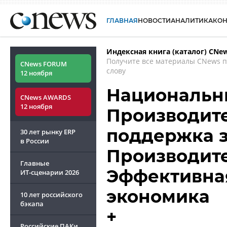
ГЛАВНАЯ
НОВОСТИ
АНАЛИТИКА
КО
Индексная книга (каталог) CNe
Получите все материалы CNews 
CNews FORUM
слову
12 ноября
Национальны
CNews AWARDS
12 ноября
Производите
поддержка з
30 лет рынку ERP
в России
Производите
Главные
Эффективная
ИТ-сценарии
2026
экономика
10 лет российского
бэкапа
+
Российские ПАКи