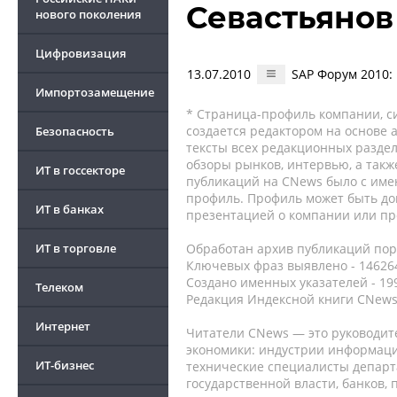
Севастьяно
нового поколения
Цифровизация
13.07.2010
SAP Форум 2010:
Импортозамещение
* Страница-профиль компании, сис
создается редактором на основе
Безопасность
тексты всех редакционных раздел
обзоры рынков, интервью, а такж
ИТ в госсекторе
публикаций на CNews было с име
профиль. Профиль может быть до
ИТ в банках
презентацией о компании или про
ИТ в торговле
Обработан архив публикаций порт
Ключевых фраз выявлено - 146264
Создано именных указателей - 19
Телеком
Редакция Индексной книги CNews
Интернет
Читатели CNews — это руководит
экономики: индустрии информаци
ИТ-бизнес
технические специалисты депар
государственной власти, банков,