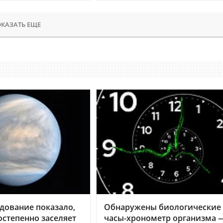
КАЗАТЬ ЕЩЕ
дование показало,
Обнаружены биологические
остепенно заселяет
часы-хронометр организма 