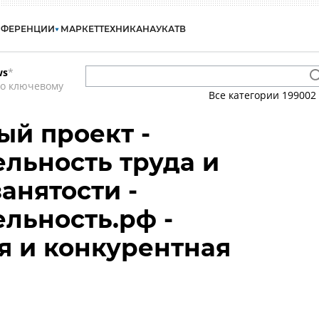
НФЕРЕНЦИИ
МАРКЕТ
ТЕХНИКА
НАУКА
ТВ
ws
*
по ключевому
Все категории
199002
й проект -
льность труда и
анятости -
льность.рф -
 и конкурентная