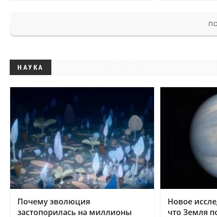
ПО
НАУКА
Почему эволюция
Новое иссле
застопорилась на миллионы
что Земля п