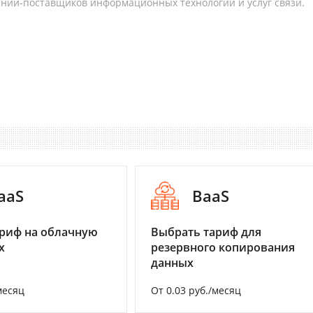
аний-поставщиков информационных технологий и услуг связи.
aaS
BaaS
риф на облачную
Выбрать тариф для
х
резервного копирования
данных
месяц
От 0.03 руб./месяц