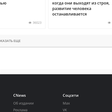
нью
когда они выходят из строя,
развитие человека
останавливается
36023
КАЗАТЬ ЕЩЕ
CNews
Соцсети
Об издании
Max
Реклама
VK