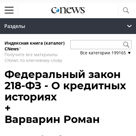
Разделы
Индексная книга (каталог)
CNews
*
Все категории
199165
▼
Получите все материалы
CNews по ключевому слову
Федеральный закон
218-ФЗ - О кредитных
историях
+
Варварин Роман