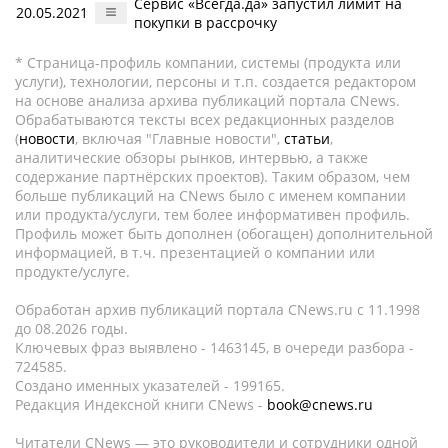
Сервис «Всегда.да» запустил лимит на
20.05.2021
покупки в рассрочку
* Страница-профиль компании, системы (продукта или
услуги), технологии, персоны и т.п. создается редактором
на основе анализа архива публикаций портала CNews.
Обрабатываются тексты всех редакционных разделов
(
новости
, включая "Главные новости",
статьи
,
аналитические обзоры рынков, интервью, а также
содержание партнёрских проектов). Таким образом, чем
больше публикаций на CNews было с именем компании
или продукта/услуги, тем более информативен профиль.
Профиль может быть дополнен (обогащен) дополнительной
информацией, в т.ч. презентацией о компании или
продукте/услуге.
Обработан архив публикаций портала CNews.ru c 11.1998
до 08.2026 годы.
Ключевых фраз выявлено - 1463145, в очереди разбора -
724585.
Создано именных указателей - 199165.
Редакция Индексной книги CNews -
book@cnews.ru
Читатели CNews — это руководители и сотрудники одной