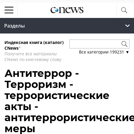
Разделы
Индексная книга (каталог)
CNews
*
Все категории
199231
▼
Получите все материалы
CNews по ключевому слову
Антитеррор -
Терроризм -
террористические
акты -
антитеррористически
меры