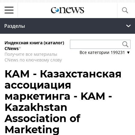
Разделы
Индексная книга (каталог)
CNews
*
Все категории
199231
▼
Получите все материалы
CNews по ключевому слову
КАМ - Казахстанская
ассоциация
маркетинга - KAM -
Kazakhstan
Association of
Marketing