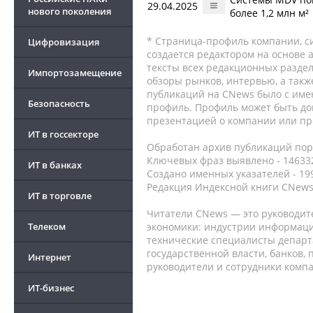
29.04.2025
нового поколения
более 1,2 млн м²
* Страница-профиль компании, сис
Цифровизация
создается редактором на основе
тексты всех редакционных раздел
Импортозамещение
обзоры рынков, интервью, а такж
публикаций на CNews было с име
Безопасность
профиль. Профиль может быть до
презентацией о компании или про
ИТ в госсекторе
Обработан архив публикаций порт
Ключевых фраз выявлено - 146332
ИТ в банках
Создано именных указателей - 19
Редакция Индексной книги CNews
ИТ в торговле
Читатели CNews — это руководит
Телеком
экономики: индустрии информаци
технические специалисты депар
государственной власти, банков,
Интернет
руководители и сотрудники комп
ИТ-бизнес