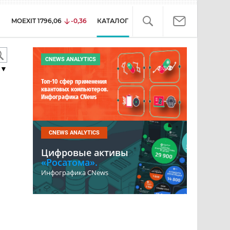
MOEXIT
1796,06
-0,36
КАТАЛОГ
CNEWS ANALYTICS
▼
Топ-10 сфер применения
квантовых компьютеров.
Инфографика CNews
CNEWS ANALYTICS
Цифровые активы
«Росатома».
Инфографика CNews