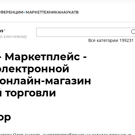
НФЕРЕНЦИИ
МАРКЕТ
ТЕХНИКА
НАУКА
ТВ
ws
*
по ключевому
Все категории
199231
- Маркетплейс -
электронной
 онлайн-магазин
 торговли
ор
огли Ozon снизить энергопотребление на складах площадью