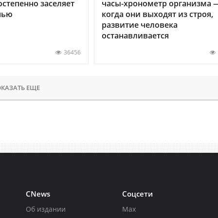
остепенно заселяет
часы-хронометр организма 
нью
когда они выходят из строя,
развитие человека
останавливается
36456
КАЗАТЬ ЕЩЕ
CNews
Соцсети
Об издании
Max