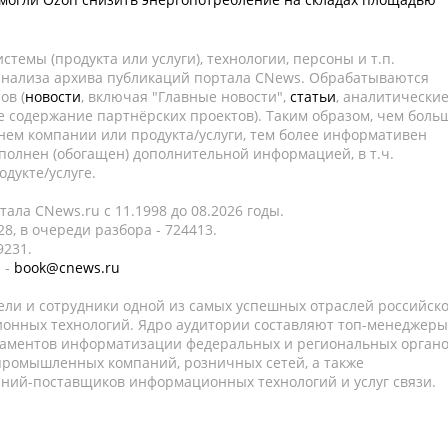
темы (продукта или услуги), технологии, персоны и т.п.
 анализа архива публикаций портала CNews. Обрабатываются
ов (
новости
, включая "Главные новости",
статьи
, аналитически
е содержание партнёрских проектов). Таким образом, чем боль
нем компании или продукта/услуги, тем более информативен
полнен (обогащен) дополнительной информацией, в т.ч.
дукте/услуге.
ала CNews.ru c 11.1998 до 08.2026 годы.
8, в очереди разбора - 724413.
9231.
 -
book@cnews.ru
ели и сотрудники одной из самых успешных отраслей российск
онных технологий. Ядро аудитории составляют топ-менеджеры
таментов информатизации федеральных и региональных орган
 промышленных компаний, розничных сетей, а также
аний-поставщиков информационных технологий и услуг связи.