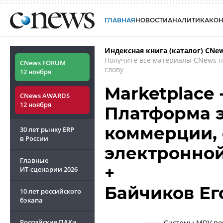
ГЛАВНАЯ
НОВОСТИ
АНАЛИТИКА
КО
Индексная книга (каталог) CNe
Получите все материалы CNews 
CNews FORUM
слову
12 ноября
Marketplace 
CNews AWARDS
12 ноября
Платформа 
коммерции,
30 лет рынку ERP
в России
электронной
Главные
+
ИТ-сценарии
2026
Байчиков Ег
10 лет российского
бэкапа
Российские ПАКи
Системы MDV пом