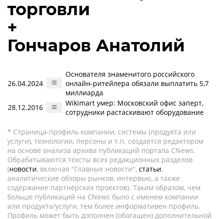
торговли
+
Гончаров Анатолий
Основателя знаменитого российского
26.04.2024
онлайн-ритейлера обязали выплатить 5,7
миллиарда
Wikimart умер: Московский офис заперт,
28.12.2016
сотрудники растаскивают оборудование
* Страница-профиль компании, системы (продукта или
услуги), технологии, персоны и т.п. создается редактором
на основе анализа архива публикаций портала CNews.
Обрабатываются тексты всех редакционных разделов
(
новости
, включая "Главные новости",
статьи
,
аналитические обзоры рынков, интервью, а также
содержание партнёрских проектов). Таким образом, чем
больше публикаций на CNews было с именем компании
или продукта/услуги, тем более информативен профиль.
Профиль может быть дополнен (обогащен) дополнительной