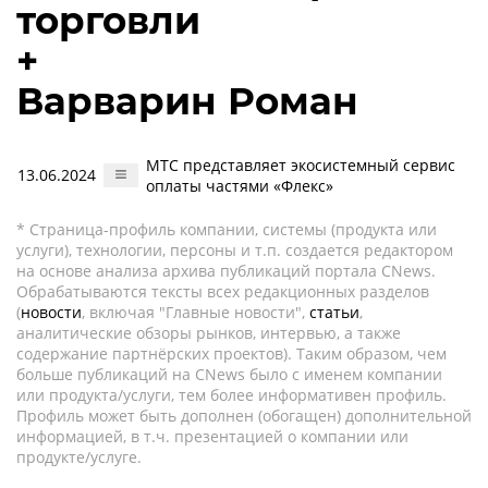
торговли
+
Варварин Роман
МТС представляет экосистемный сервис
13.06.2024
оплаты частями «Флекс»
* Страница-профиль компании, системы (продукта или
услуги), технологии, персоны и т.п. создается редактором
на основе анализа архива публикаций портала CNews.
Обрабатываются тексты всех редакционных разделов
(
новости
, включая "Главные новости",
статьи
,
аналитические обзоры рынков, интервью, а также
содержание партнёрских проектов). Таким образом, чем
больше публикаций на CNews было с именем компании
или продукта/услуги, тем более информативен профиль.
Профиль может быть дополнен (обогащен) дополнительной
информацией, в т.ч. презентацией о компании или
продукте/услуге.