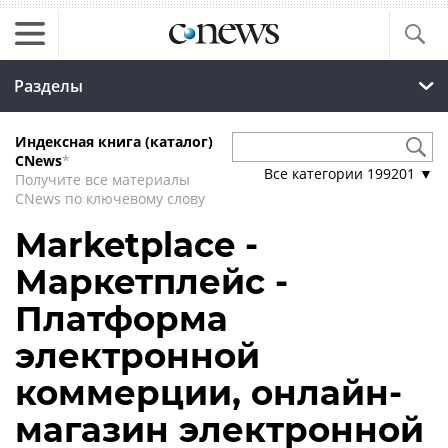
Разделы
Индексная книга (каталог)
CNews
*
Все категории
199201
▼
Получите все материалы
CNews по ключевому слову
Marketplace -
Маркетплейс -
Платформа
электронной
коммерции, онлайн-
магазин электронной