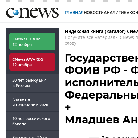
ГЛАВНАЯ
НОВОСТИ
АНАЛИТИКА
КО
Индексная книга (каталог) CNe
Получите все материалы CNews 
CNews FORUM
слову
12 ноября
Государстве
CNews AWARDS
12 ноября
ФОИВ РФ - 
исполнитель
30 лет рынку ERP
в России
Федеральны
Главные
+
ИТ-сценарии
2026
Младшев Ан
10 лет российского
бэкапа
Российские ПАКи
Повышение уров