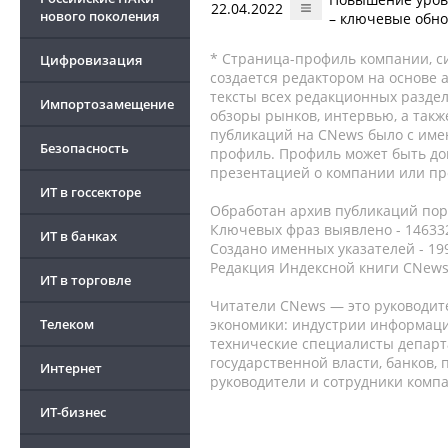
22.04.2022
нового поколения
– ключевые обно
* Страница-профиль компании, сис
Цифровизация
создается редактором на основе
тексты всех редакционных раздел
Импортозамещение
обзоры рынков, интервью, а такж
публикаций на CNews было с име
Безопасность
профиль. Профиль может быть до
презентацией о компании или про
ИТ в госсекторе
Обработан архив публикаций порт
Ключевых фраз выявлено - 146332
ИТ в банках
Создано именных указателей - 19
Редакция Индексной книги CNews
ИТ в торговле
Читатели CNews — это руководит
Телеком
экономики: индустрии информаци
технические специалисты депар
государственной власти, банков,
Интернет
руководители и сотрудники комп
ИТ-бизнес