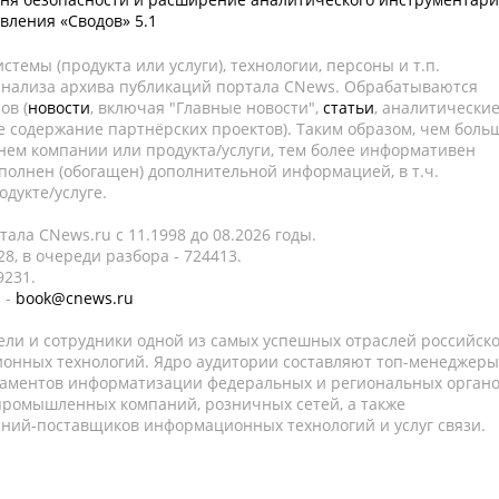
вления «Сводов» 5.1
темы (продукта или услуги), технологии, персоны и т.п.
 анализа архива публикаций портала CNews. Обрабатываются
ов (
новости
, включая "Главные новости",
статьи
, аналитически
е содержание партнёрских проектов). Таким образом, чем боль
нем компании или продукта/услуги, тем более информативен
полнен (обогащен) дополнительной информацией, в т.ч.
дукте/услуге.
ала CNews.ru c 11.1998 до 08.2026 годы.
8, в очереди разбора - 724413.
9231.
 -
book@cnews.ru
ели и сотрудники одной из самых успешных отраслей российск
онных технологий. Ядро аудитории составляют топ-менеджеры
таментов информатизации федеральных и региональных орган
 промышленных компаний, розничных сетей, а также
аний-поставщиков информационных технологий и услуг связи.