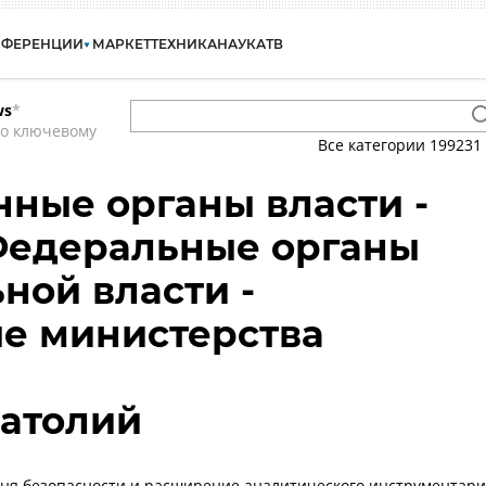
НФЕРЕНЦИИ
МАРКЕТ
ТЕХНИКА
НАУКА
ТВ
ws
*
по ключевому
Все категории
199231
нные органы власти -
Федеральные органы
ной власти -
е министерства
атолий
ня безопасности и расширение аналитического инструментар