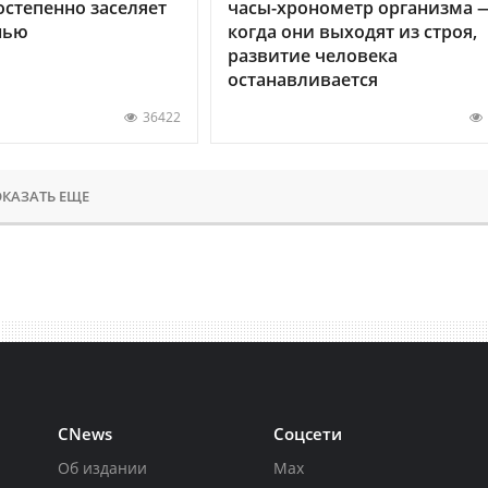
остепенно заселяет
часы-хронометр организма 
нью
когда они выходят из строя,
развитие человека
останавливается
36422
КАЗАТЬ ЕЩЕ
CNews
Соцсети
Об издании
Max