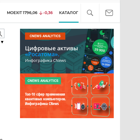
MOEXIT
1796,06
-0,36
КАТАЛОГ
CNEWS ANALYTICS
▼
Цифровые активы
«Росатома».
Инфографика CNews
CNEWS ANALYTICS
Топ-10 сфер применения
квантовых компьютеров.
Инфографика CNews
ия