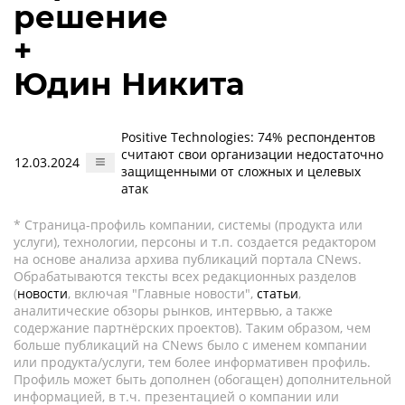
решение
+
Юдин Никита
Positive Technologies: 74% респондентов
считают свои организации недостаточно
12.03.2024
защищенными от сложных и целевых
атак
* Страница-профиль компании, системы (продукта или
услуги), технологии, персоны и т.п. создается редактором
на основе анализа архива публикаций портала CNews.
Обрабатываются тексты всех редакционных разделов
(
новости
, включая "Главные новости",
статьи
,
аналитические обзоры рынков, интервью, а также
содержание партнёрских проектов). Таким образом, чем
больше публикаций на CNews было с именем компании
или продукта/услуги, тем более информативен профиль.
Профиль может быть дополнен (обогащен) дополнительной
информацией, в т.ч. презентацией о компании или