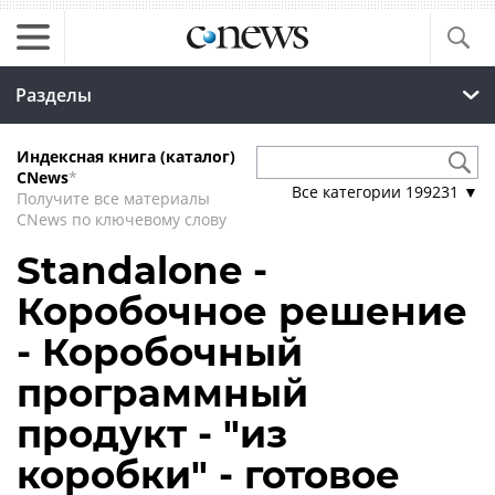
Разделы
Индексная книга (каталог)
CNews
*
Все категории
199231
▼
Получите все материалы
CNews по ключевому слову
Standalone -
Коробочное решение
- Коробочный
программный
продукт - "из
коробки" - готовое