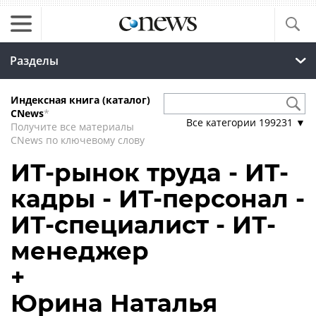
Разделы
Индексная книга (каталог)
CNews
*
Все категории
199231
▼
Получите все материалы
CNews по ключевому слову
ИТ-рынок труда - ИТ-
кадры - ИТ-персонал -
ИТ-специалист - ИТ-
менеджер
+
Юрина Наталья