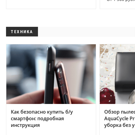
ТЕХНИКА
Как безопасно купить б/у
Обзор пылес
смартфон: подробная
AquaCycle Pr
инструкция
уборка без 