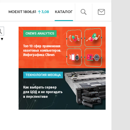
MOEXIT
1806,61
3,08
КАТАЛОГ
CNEWS ANALYTICS
▼
Топ-10 сфер применения
квантовых компьютеров.
Инфографика CNews
ТЕХНОЛОГИЯ МЕСЯЦА
Как выбрать сервер
для ЦОД и не прогадать
в перспективе