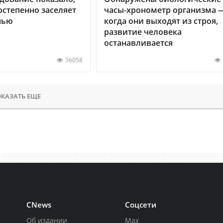
остепенно заселяет
часы-хронометр организма 
нью
когда они выходят из строя,
развитие человека
останавливается
36058
КАЗАТЬ ЕЩЕ
CNews
Соцсети
Об издании
Max