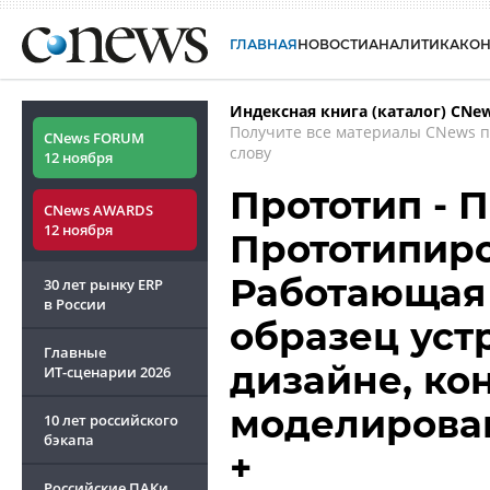
ГЛАВНАЯ
НОВОСТИ
АНАЛИТИКА
КО
Индексная книга (каталог) CNe
Получите все материалы CNews 
CNews FORUM
слову
12 ноября
Прототип - 
CNews AWARDS
12 ноября
Прототипиров
Работающая
30 лет рынку ERP
в России
образец уст
Главные
дизайне, ко
ИТ-сценарии
2026
моделирован
10 лет российского
бэкапа
+
Российские ПАКи