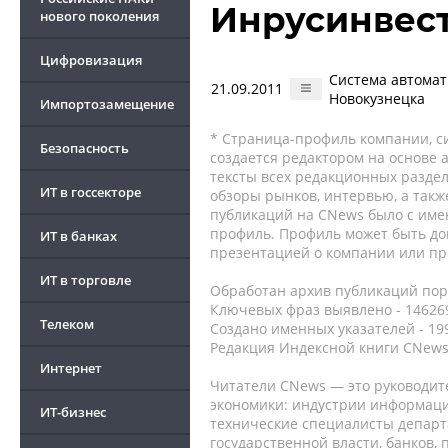
Инрусинвес
нового поколения
Цифровизация
Система автомат
21.09.2011
Новокузнецка
Импортозамещение
* Страница-профиль компании, сис
Безопасность
создается редактором на основе
тексты всех редакционных раздел
ИТ в госсекторе
обзоры рынков, интервью, а такж
публикаций на CNews было с име
профиль. Профиль может быть до
ИТ в банках
презентацией о компании или про
ИТ в торговле
Обработан архив публикаций порт
Ключевых фраз выявлено - 146269
Телеком
Создано именных указателей - 19
Редакция Индексной книги CNews
Интернет
Читатели CNews — это руководит
экономики: индустрии информаци
ИТ-бизнес
технические специалисты депар
государственной власти, банков,