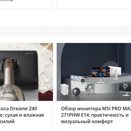
оса Dreame Z40
Обзор монитора MSI PRO MA
o: сухая и влажная
271PHW E14: практичность и
усилий
визуальный комфорт