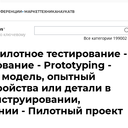
НФЕРЕНЦИИ
МАРКЕТ
ТЕХНИКА
НАУКА
ТВ
ws
*
по ключевому
Все категории
199002
Пилотное тестирование -
ание - Prototyping -
 модель, опытный
ройства или детали в
нструировании,
ии - Пилотный проект