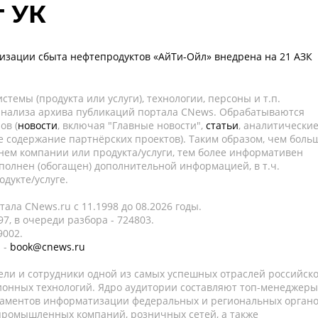
т УК
изации сбыта нефтепродуктов «АйТи-Ойл» внедрена на 21 АЗК
темы (продукта или услуги), технологии, персоны и т.п.
 анализа архива публикаций портала CNews. Обрабатываются
ов (
новости
, включая "Главные новости",
статьи
, аналитически
е содержание партнёрских проектов). Таким образом, чем боль
нем компании или продукта/услуги, тем более информативен
полнен (обогащен) дополнительной информацией, в т.ч.
дукте/услуге.
ала CNews.ru c 11.1998 до 08.2026 годы.
7, в очереди разбора - 724803.
9002.
 -
book@cnews.ru
ели и сотрудники одной из самых успешных отраслей российск
онных технологий. Ядро аудитории составляют топ-менеджеры
таментов информатизации федеральных и региональных орган
 промышленных компаний, розничных сетей, а также