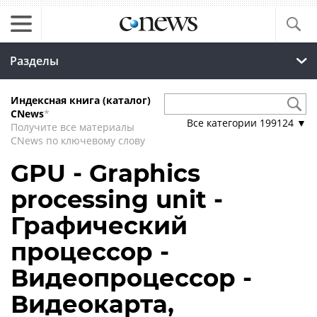
Разделы
Индексная книга (каталог)
CNews
*
Все категории
199124
▼
Получите все материалы
CNews по ключевому слову
GPU - Graphics
processing unit -
Графический
процессор -
Видеопроцессор -
Видеокарта,