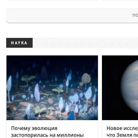
ПО
НАУКА
Почему эволюция
Новое иссле
застопорилась на миллионы
что Земля п