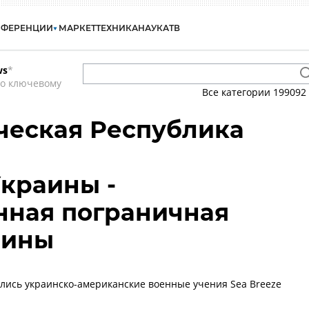
НФЕРЕНЦИИ
МАРКЕТ
ТЕХНИКА
НАУКА
ТВ
ws
*
по ключевому
Все категории
199092
еческая Республика
краины -
нная пограничная
аины
лись украинско-американские военные учения Sea Breeze