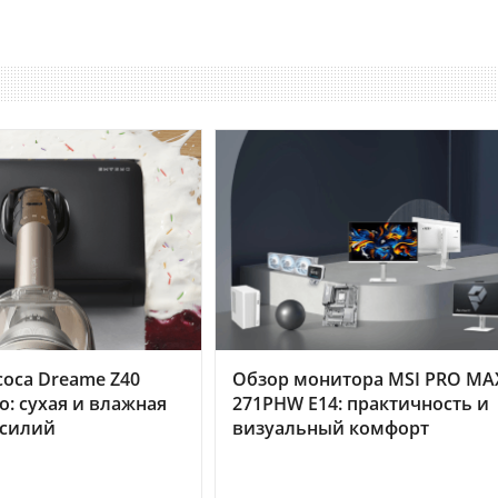
оса Dreame Z40
Обзор монитора MSI PRO MA
o: сухая и влажная
271PHW E14: практичность и
усилий
визуальный комфорт