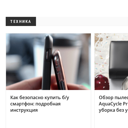
ТЕХНИКА
Как безопасно купить б/у
Обзор пылес
смартфон: подробная
AquaCycle Pr
инструкция
уборка без 