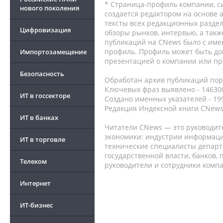
* Страница-профиль компании, сис
нового поколения
создается редактором на основе
тексты всех редакционных раздел
Цифровизация
обзоры рынков, интервью, а такж
публикаций на CNews было с име
профиль. Профиль может быть до
Импортозамещение
презентацией о компании или про
Безопасность
Обработан архив публикаций порт
Ключевых фраз выявлено - 146300
ИТ в госсекторе
Создано именных указателей - 19
Редакция Индексной книги CNews
ИТ в банках
Читатели CNews — это руководит
экономики: индустрии информаци
ИТ в торговле
технические специалисты депар
государственной власти, банков,
Телеком
руководители и сотрудники комп
Интернет
ИТ-бизнес