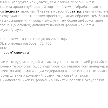
темы (продукта или услуги), технологии, персоны и т.п.
 анализа архива публикаций портала CNews. Обрабатываются
ов (
новости
, включая "Главные новости",
статьи
, аналитически
е содержание партнёрских проектов). Таким образом, чем боль
нем компании или продукта/услуги, тем более информативен
полнен (обогащен) дополнительной информацией, в т.ч.
дукте/услуге.
ала CNews.ru c 11.1998 до 08.2026 годы.
8, в очереди разбора - 724706.
9092.
 -
book@cnews.ru
ели и сотрудники одной из самых успешных отраслей российск
онных технологий. Ядро аудитории составляют топ-менеджеры
таментов информатизации федеральных и региональных орган
 промышленных компаний, розничных сетей, а также
аний-поставщиков информационных технологий и услуг связи.