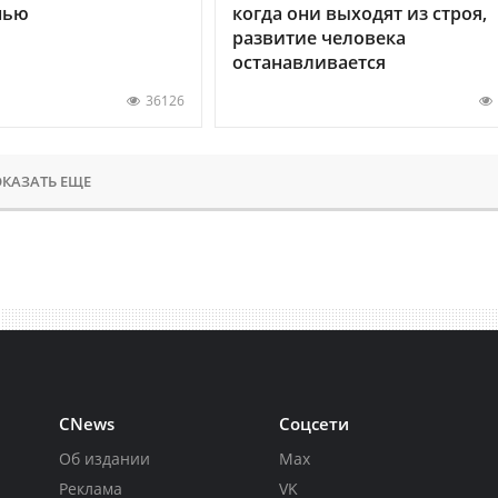
нью
когда они выходят из строя,
развитие человека
останавливается
36126
КАЗАТЬ ЕЩЕ
CNews
Соцсети
Об издании
Max
Реклама
VK