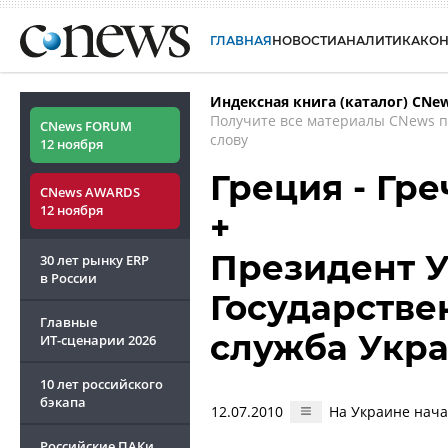
ГЛАВНАЯ
НОВОСТИ
АНАЛИТИКА
КО
Индексная книга (каталог) CNe
Получите все материалы CNews 
CNews FORUM
слову
12 ноября
Греция - Гр
CNews AWARDS
12 ноября
+
Президент У
30 лет рынку ERP
в России
Государстве
Главные
служба Укр
ИТ-сценарии
2026
10 лет российского
бэкапа
12.07.2010
На Украине нача
Российские ПАКи