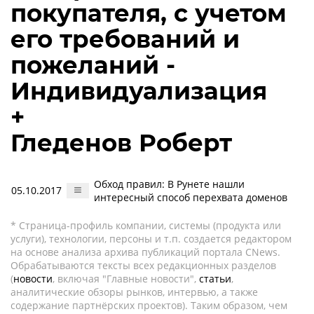
покупателя, с учетом
его требований и
пожеланий -
Индивидуализация
+
Гледенов Роберт
Обход правил: В Рунете нашли
05.10.2017
интересный способ перехвата доменов
* Страница-профиль компании, системы (продукта или
услуги), технологии, персоны и т.п. создается редактором
на основе анализа архива публикаций портала CNews.
Обрабатываются тексты всех редакционных разделов
(
новости
, включая "Главные новости",
статьи
,
аналитические обзоры рынков, интервью, а также
содержание партнёрских проектов). Таким образом, чем