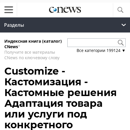
Разделы
Индексная книга (каталог)
CNews
*
Все категории
199124
▼
Получите все материалы
CNews по ключевому слову
Customize -
Кастомизация -
Кастомные решения
Адаптация товара
или услуги под
конкретного