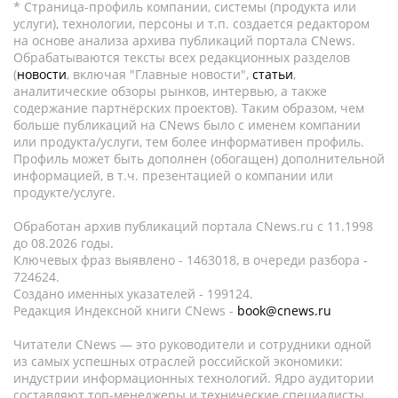
* Страница-профиль компании, системы (продукта или
услуги), технологии, персоны и т.п. создается редактором
на основе анализа архива публикаций портала CNews.
Обрабатываются тексты всех редакционных разделов
(
новости
, включая "Главные новости",
статьи
,
аналитические обзоры рынков, интервью, а также
содержание партнёрских проектов). Таким образом, чем
больше публикаций на CNews было с именем компании
или продукта/услуги, тем более информативен профиль.
Профиль может быть дополнен (обогащен) дополнительной
информацией, в т.ч. презентацией о компании или
продукте/услуге.
Обработан архив публикаций портала CNews.ru c 11.1998
до 08.2026 годы.
Ключевых фраз выявлено - 1463018, в очереди разбора -
724624.
Создано именных указателей - 199124.
Редакция Индексной книги CNews -
book@cnews.ru
Читатели CNews — это руководители и сотрудники одной
из самых успешных отраслей российской экономики:
индустрии информационных технологий. Ядро аудитории
составляют топ-менеджеры и технические специалисты