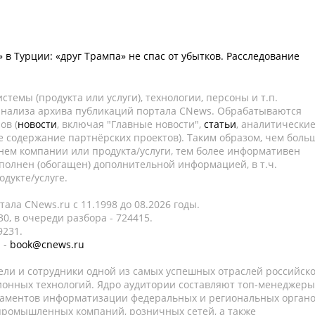
 в Турции: «друг Трампа» не спас от убытков. Расследование
темы (продукта или услуги), технологии, персоны и т.п.
 анализа архива публикаций портала CNews. Обрабатываются
ов (
новости
, включая "Главные новости",
статьи
, аналитически
е содержание партнёрских проектов). Таким образом, чем боль
нем компании или продукта/услуги, тем более информативен
полнен (обогащен) дополнительной информацией, в т.ч.
дукте/услуге.
ала CNews.ru c 11.1998 до 08.2026 годы.
0, в очереди разбора - 724415.
9231.
 -
book@cnews.ru
ели и сотрудники одной из самых успешных отраслей российск
онных технологий. Ядро аудитории составляют топ-менеджеры
таментов информатизации федеральных и региональных орган
 промышленных компаний, розничных сетей, а также