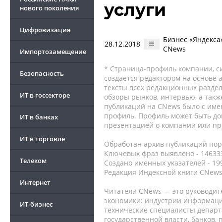
услуги
нового поколения
Цифровизация
Бизнес «Яндекса»
28.12.2018
CNews
Импортозамещение
* Страница-профиль компании, сис
Безопасность
создается редактором на основе
тексты всех редакционных раздел
ИТ в госсекторе
обзоры рынков, интервью, а такж
публикаций на CNews было с име
профиль. Профиль может быть до
ИТ в банках
презентацией о компании или про
ИТ в торговле
Обработан архив публикаций порт
Ключевых фраз выявлено - 146333
Телеком
Создано именных указателей - 19
Редакция Индексной книги CNews
Интернет
Читатели CNews — это руководит
экономики: индустрии информаци
ИТ-бизнес
технические специалисты депар
государственной власти, банков,