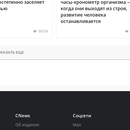
остепенно заселяет
часы-хронометр организма 
нью
когда они выходят из строя,
развитие человека
останавливается
36554
КАЗАТЬ ЕЩЕ
CNews
Соцсети
Об издании
Max