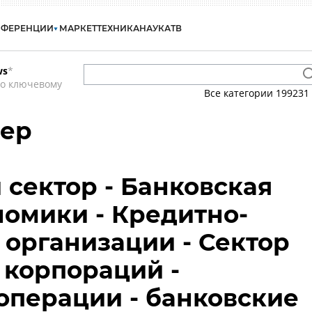
НФЕРЕНЦИИ
МАРКЕТ
ТЕХНИКА
НАУКА
ТВ
ws
*
по ключевому
Все категории
199231
зер
сектор - Банковская
номики - Кредитно-
организации - Сектор
корпораций -
операции - банковские