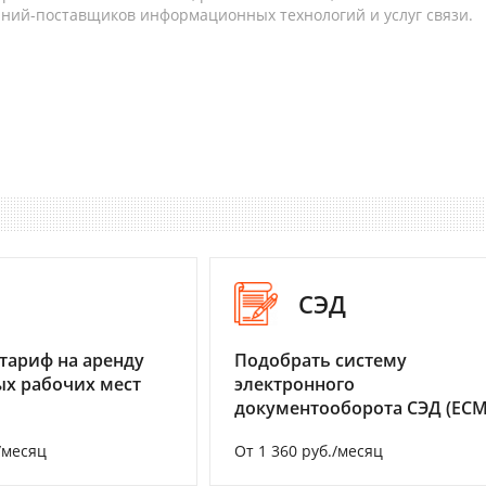
аний-поставщиков информационных технологий и услуг связи.
I
СЭД
тариф на аренду
Подобрать систему
х рабочих мест
электронного
документооборота СЭД (ECM
/месяц
От 1 360 руб./месяц