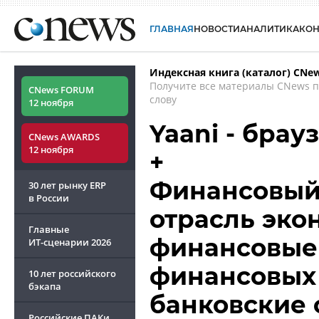
ГЛАВНАЯ
НОВОСТИ
АНАЛИТИКА
КО
Индексная книга (каталог) CNe
Получите все материалы CNews 
CNews FORUM
слову
12 ноября
Yaani - брау
CNews AWARDS
12 ноября
+
Финансовый 
30 лет рынку ERP
в России
отрасль эко
Главные
финансовые 
ИТ-сценарии
2026
финансовых 
10 лет российского
бэкапа
банковские 
Российские ПАКи