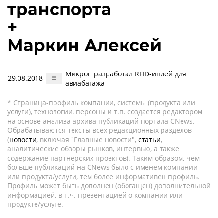
транспорта
+
Маркин Алексей
Микрон разработал RFID-инлей для
29.08.2018
авиабагажа
* Страница-профиль компании, системы (продукта или
услуги), технологии, персоны и т.п. создается редактором
на основе анализа архива публикаций портала CNews.
Обрабатываются тексты всех редакционных разделов
(
новости
, включая "Главные новости",
статьи
,
аналитические обзоры рынков, интервью, а также
содержание партнёрских проектов). Таким образом, чем
больше публикаций на CNews было с именем компании
или продукта/услуги, тем более информативен профиль.
Профиль может быть дополнен (обогащен) дополнительной
информацией, в т.ч. презентацией о компании или
продукте/услуге.