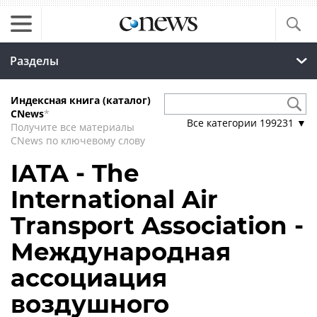
Разделы
Индексная книга (каталог)
CNews
*
Все категории
199231
▼
Получите все материалы
CNews по ключевому слову
IATA - The
International Air
Transport Association -
Международная
ассоциация
воздушного