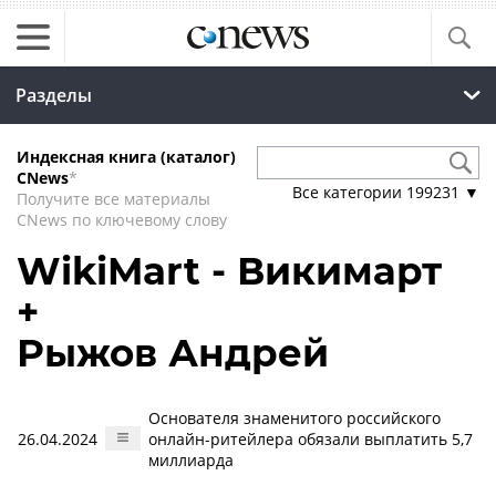
Разделы
Индексная книга (каталог)
CNews
*
Все категории
199231
▼
Получите все материалы
CNews по ключевому слову
WikiMart - Викимарт
+
Рыжов Андрей
Основателя знаменитого российского
26.04.2024
онлайн-ритейлера обязали выплатить 5,7
миллиарда