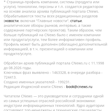
* Страница-профиль компании, системы (продукта или
услуги), технологии, персоны и т.п. создается редактором
на основе анализа архива публикаций портала CNews.
Обрабатываются тексты всех редакционных разделов
(
новости
, включая "Главные новости",
статьи
,
аналитические обзоры рынков, интервью, а также
содержание партнёрских проектов). Таким образом, чем
больше публикаций на CNews было с именем компании
или продукта/услуги, тем более информативен профиль.
Профиль может быть дополнен (обогащен) дополнительной
информацией, в т.ч. презентацией о компании или
продукте/услуге.
Обработан архив публикаций портала CNews.ru c 11.1998
до 08.2026 годы.
Ключевых фраз выявлено - 1463328, в очереди разбора -
724413.
Создано именных указателей - 199231.
Редакция Индексной книги CNews -
book@cnews.ru
Читатели CNews — это руководители и сотрудники одной
из самых успешных отраслей российской экономики:
индустрии информационных технологий. Ядро аудитории
составляют топ-менеджеры и технические специалисты