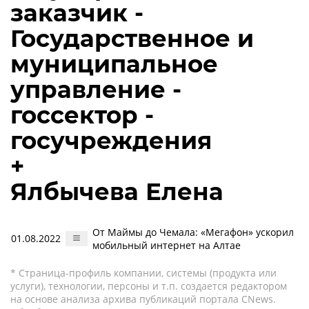
заказчик -
Государственное и
муниципальное
управление -
госсектор -
госучреждения
+
Ялбычева Елена
От Маймы до Чемала: «Мегафон» ускорил
01.08.2022
мобильный интернет на Алтае
* Страница-профиль компании, системы (продукта или
услуги), технологии, персоны и т.п. создается редактором
на основе анализа архива публикаций портала CNews.