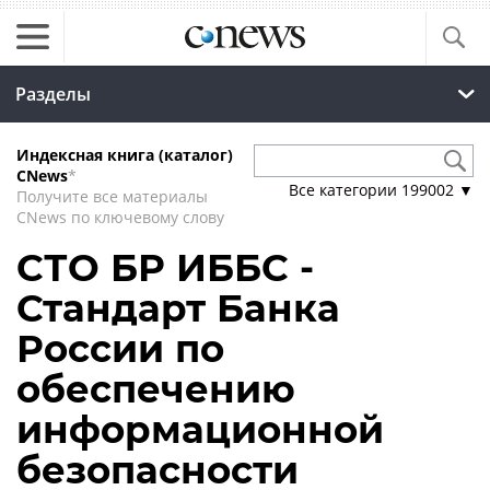
Разделы
Индексная книга (каталог)
CNews
*
Все категории
199002
▼
Получите все материалы
CNews по ключевому слову
СТО БР ИББС -
Стандарт Банка
России по
обеспечению
информационной
безопасности