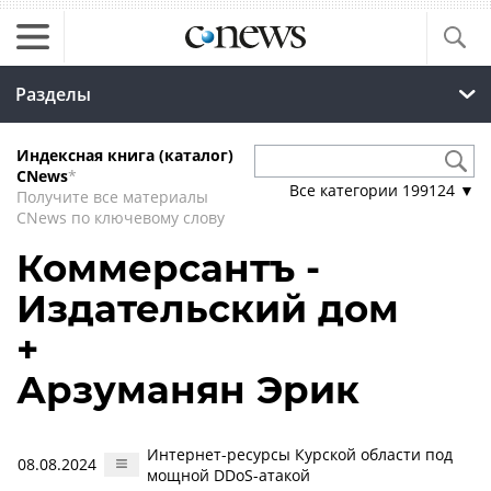
Разделы
Индексная книга (каталог)
CNews
*
Все категории
199124
▼
Получите все материалы
CNews по ключевому слову
Коммерсантъ -
Издательский дом
+
Арзуманян Эрик
Интернет-ресурсы Курской области под
08.08.2024
мощной DDoS-атакой