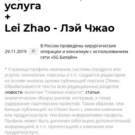
услуга
+
Lei Zhao - Лэй Чжао
В России проведены хирургические
29.11.2019
операции и консилиум с использованием
сети «5G Билайн»
* Страница-профиль компании, системы (продукта или
услуги), технологии, персоны и т.п. создается редактором
на основе анализа архива публикаций портала CNews.
Обрабатываются тексты всех редакционных разделов
(
новости
, включая "Главные новости",
статьи
,
аналитические обзоры рынков, интервью, а также
содержание партнёрских проектов). Таким образом, чем
больше публикаций на CNews было с именем компании
или продукта/услуги, тем более информативен профиль.
Профиль может быть дополнен (обогащен) дополнительной
информацией, в т.ч. презентацией о компании или
продукте/услуге.