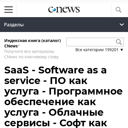
Разделы
Индексная книга (каталог)
CNews
*
Все категории
199201
▼
Получите все материалы
CNews по ключевому слову
SaaS - Software as a
service - ПО как
услуга - Программное
обеспечение как
услуга - Облачные
сервисы - Софт как