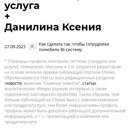
услуга
+
Данилина Ксения
Как сделать так, чтобы сотрудники
27.09.2023
полюбили BI-систему
* Страница-профиль компании, системы (продукта или
услуги), технологии, персоны и т.п. создается редактором
на основе анализа архива публикаций портала CNews.
Обрабатываются тексты всех редакционных разделов
(
новости
, включая "Главные новости",
статьи
,
аналитические обзоры рынков, интервью, а также
содержание партнёрских проектов). Таким образом, чем
больше публикаций на CNews было с именем компании
или продукта/услуги, тем более информативен профиль.
Профиль может быть дополнен (обогащен) дополнительной
информацией, в т.ч. презентацией о компании или
продукте/услуге.