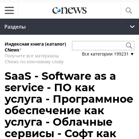
Разделы
Индексная книга (каталог)
CNews
*
Все категории
199231
▼
Получите все материалы
CNews по ключевому слову
SaaS - Software as a
service - ПО как
услуга - Программное
обеспечение как
услуга - Облачные
сервисы - Софт как