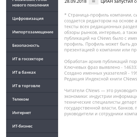
28.09.2018
ЦИАН запустил 
нового поколения
* Страница-профиль компании, сис
Цифровизация
создается редактором на основе
тексты всех редакционных раздел
Импортозамещение
обзоры рынков, интервью, а такж
публикаций на CNews было с име
профиль. Профиль может быть до
Безопасность
презентацией о компании или про
ИТ в госсекторе
Обработан архив публикаций порт
Ключевых фраз выявлено - 146333
ИТ в банках
Создано именных указателей - 19
Редакция Индексной книги CNews
ИТ в торговле
Читатели CNews — это руководит
экономики: индустрии информаци
Телеком
технические специалисты депар
государственной власти, банков,
Интернет
руководители и сотрудники комп
ИТ-бизнес