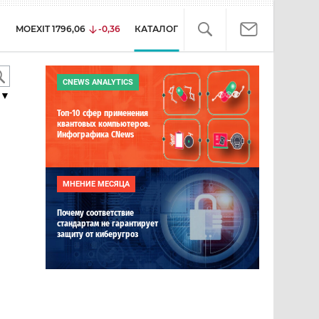
MOEXIT
1796,06
-0,36
КАТАЛОГ
CNEWS ANALYTICS
▼
Топ-10 сфер применения
квантовых компьютеров.
Инфографика CNews
МНЕНИЕ МЕСЯЦА
Почему соответствие
стандартам не гарантирует
защиту от киберугроз