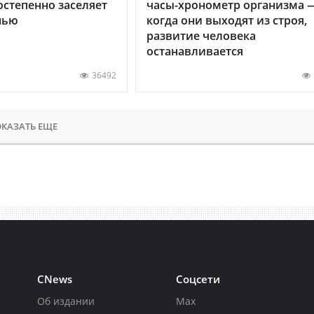
остепенно заселяет
часы-хронометр организма 
нью
когда они выходят из строя,
развитие человека
останавливается
36492
КАЗАТЬ ЕЩЕ
CNews
Соцсети
Об издании
Max