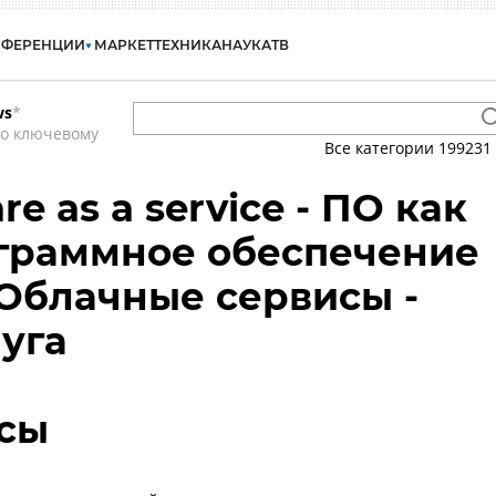
НФЕРЕНЦИИ
МАРКЕТ
ТЕХНИКА
НАУКА
ТВ
ws
*
по ключевому
Все категории
199231
re as a service - ПО как
ограммное обеспечение
- Облачные сервисы -
луга
сы