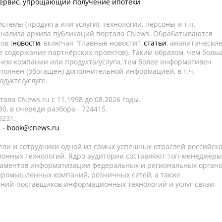
сервис, упрощающий получение ипотеки
темы (продукта или услуги), технологии, персоны и т.п.
 анализа архива публикаций портала CNews. Обрабатываются
ов (
новости
, включая "Главные новости",
статьи
, аналитически
е содержание партнёрских проектов). Таким образом, чем боль
нем компании или продукта/услуги, тем более информативен
полнен (обогащен) дополнительной информацией, в т.ч.
дукте/услуге.
ала CNews.ru c 11.1998 до 08.2026 годы.
0, в очереди разбора - 724415.
9231.
 -
book@cnews.ru
ели и сотрудники одной из самых успешных отраслей российск
онных технологий. Ядро аудитории составляют топ-менеджеры
таментов информатизации федеральных и региональных орган
 промышленных компаний, розничных сетей, а также
аний-поставщиков информационных технологий и услуг связи.