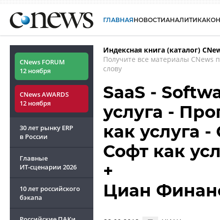
ГЛАВНАЯ
НОВОСТИ
АНАЛИТИКА
КО
Индексная книга (каталог) CNe
Получите все материалы CNews 
CNews FORUM
слову
12 ноября
SaaS - Softwa
CNews AWARDS
12 ноября
услуга - Пр
как услуга 
30 лет рынку ERP
в России
Софт как ус
Главные
+
ИТ-сценарии
2026
Циан Финан
10 лет российского
бэкапа
Российские ПАКи