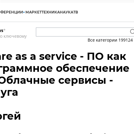
НФЕРЕНЦИИ
МАРКЕТ
ТЕХНИКА
НАУКА
ТВ
ws
*
по ключевому
Все категории
199124
re as a service - ПО как
ограммное обеспечение
- Облачные сервисы -
луга
ргей