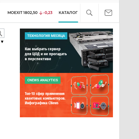
MOEXIT
1802,50
-0,23
КАТАЛОГ
ТЕХНОЛОГИЯ МЕСЯЦА
▼
Как выбрать сервер
для ЦОД и не прогадать
в перспективе
CNEWS ANALYTICS
Топ-10 сфер применения
квантовых компьютеров.
Инфографика CNews