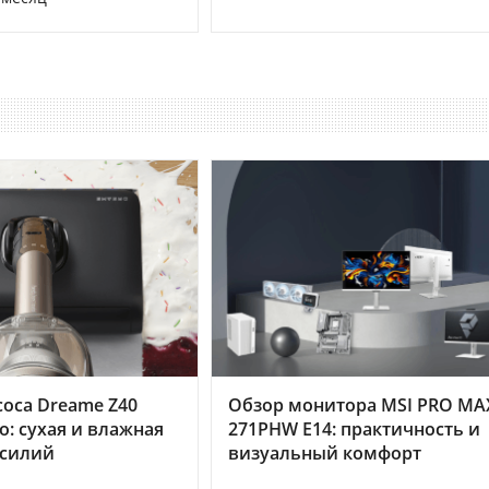
оса Dreame Z40
Обзор монитора MSI PRO MA
o: сухая и влажная
271PHW E14: практичность и
усилий
визуальный комфорт