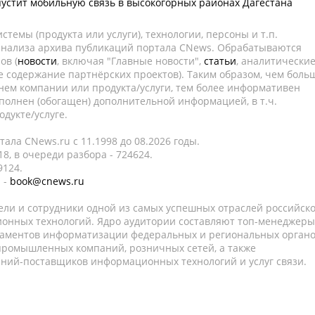
пустит мобильную связь в высокогорных районах Дагестана
темы (продукта или услуги), технологии, персоны и т.п.
 анализа архива публикаций портала CNews. Обрабатываются
ов (
новости
, включая "Главные новости",
статьи
, аналитически
е содержание партнёрских проектов). Таким образом, чем боль
нем компании или продукта/услуги, тем более информативен
полнен (обогащен) дополнительной информацией, в т.ч.
дукте/услуге.
ала CNews.ru c 11.1998 до 08.2026 годы.
8, в очереди разбора - 724624.
9124.
 -
book@cnews.ru
ели и сотрудники одной из самых успешных отраслей российск
онных технологий. Ядро аудитории составляют топ-менеджеры
таментов информатизации федеральных и региональных орган
 промышленных компаний, розничных сетей, а также
аний-поставщиков информационных технологий и услуг связи.