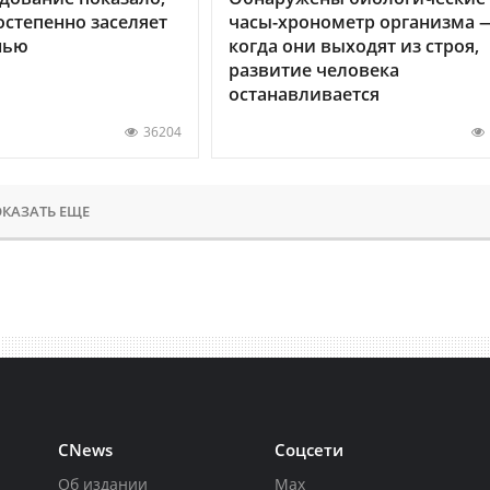
остепенно заселяет
часы-хронометр организма 
нью
когда они выходят из строя,
развитие человека
останавливается
36204
КАЗАТЬ ЕЩЕ
CNews
Соцсети
Об издании
Max