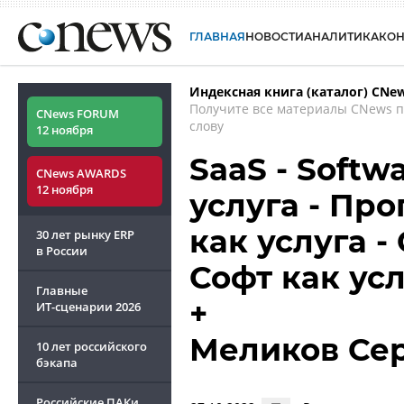
ГЛАВНАЯ
НОВОСТИ
АНАЛИТИКА
КО
Индексная книга (каталог) CNe
Получите все материалы CNews 
CNews FORUM
слову
12 ноября
SaaS - Softwa
CNews AWARDS
12 ноября
услуга - Пр
как услуга 
30 лет рынку ERP
в России
Софт как ус
Главные
+
ИТ-сценарии
2026
Меликов Се
10 лет российского
бэкапа
Российские ПАКи