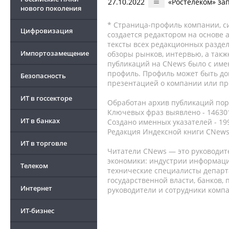
27.10.2022
«Ростелеком» за
нового поколения
* Страница-профиль компании, сис
Цифровизация
создается редактором на основе
тексты всех редакционных раздел
Импортозамещение
обзоры рынков, интервью, а такж
публикаций на CNews было с име
профиль. Профиль может быть до
Безопасность
презентацией о компании или про
ИТ в госсекторе
Обработан архив публикаций порт
Ключевых фраз выявлено - 146301
ИТ в банках
Создано именных указателей - 19
Редакция Индексной книги CNews
ИТ в торговле
Читатели CNews — это руководит
экономики: индустрии информаци
Телеком
технические специалисты депар
государственной власти, банков,
Интернет
руководители и сотрудники комп
ИТ-бизнес