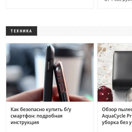
ТЕХНИКА
Как безопасно купить б/у
Обзор пылес
смартфон: подробная
AquaCycle Pr
инструкция
уборка без 