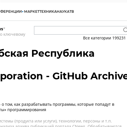
НФЕРЕНЦИИ
МАРКЕТ
ТЕХНИКА
НАУКА
ТВ
ws
*
по ключевому
Все категории
199231
абская Республика
poration - GitHub Archiv
– о том, как разрабатывать программы, которые попадут в
ты» программирования
темы (продукта или услуги), технологии, персоны и т.п.
 анализа архива публикаций портала CNews. Обрабатываются