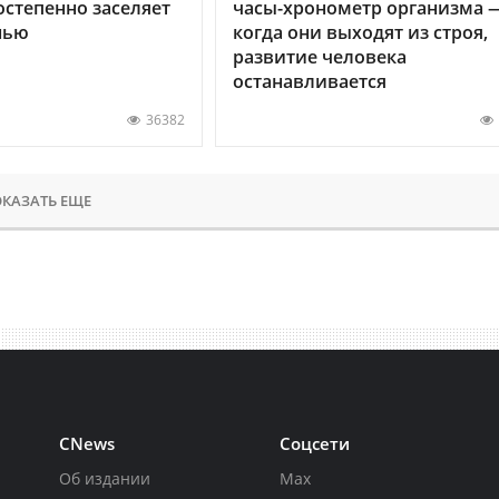
остепенно заселяет
часы-хронометр организма 
нью
когда они выходят из строя,
развитие человека
останавливается
36382
КАЗАТЬ ЕЩЕ
CNews
Соцсети
Об издании
Max