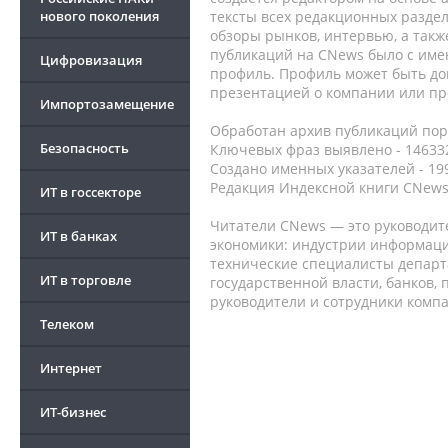
нового поколения
тексты всех редакционных раздел
обзоры рынков, интервью, а такж
публикаций на CNews было с име
Цифровизация
профиль. Профиль может быть до
презентацией о компании или про
Импортозамещение
Обработан архив публикаций порт
Безопасность
Ключевых фраз выявлено - 146332
Создано именных указателей - 19
Редакция Индексной книги CNews
ИТ в госсекторе
Читатели CNews — это руководит
ИТ в банках
экономики: индустрии информаци
технические специалисты депар
ИТ в торговле
государственной власти, банков,
руководители и сотрудники комп
Телеком
Интернет
ИТ-бизнес