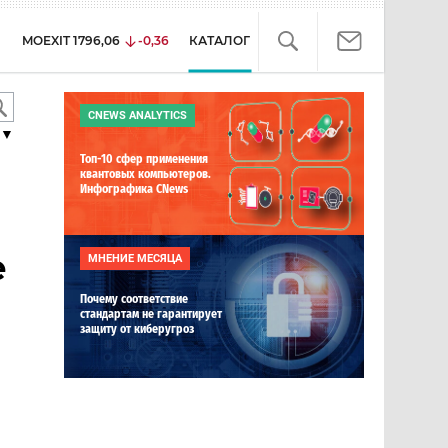
MOEXIT
1796,06
-0,36
КАТАЛОГ
CNEWS ANALYTICS
▼
Топ-10 сфер применения
квантовых компьютеров.
Инфографика CNews
e
МНЕНИЕ МЕСЯЦА
Почему соответствие
стандартам не гарантирует
защиту от киберугроз