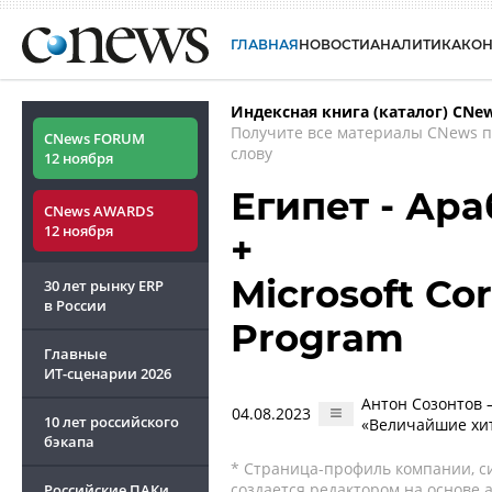
ГЛАВНАЯ
НОВОСТИ
АНАЛИТИКА
КО
Индексная книга (каталог) CNe
Получите все материалы CNews 
CNews FORUM
слову
12 ноября
Египет - Ар
CNews AWARDS
12 ноября
+
Microsoft Cor
30 лет рынку ERP
в России
Program
Главные
ИТ-сценарии
2026
Антон Созонтов 
04.08.2023
10 лет российского
«Величайшие хи
бэкапа
* Страница-профиль компании, сис
создается редактором на основе
Российские ПАКи