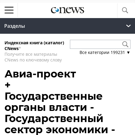
Разделы
Индексная книга (каталог)
CNews
*
Все категории
199231
▼
Получите все материалы
CNews по ключевому слову
Авиа-проект
+
Государственные
органы власти -
Государственный
сектор экономики -