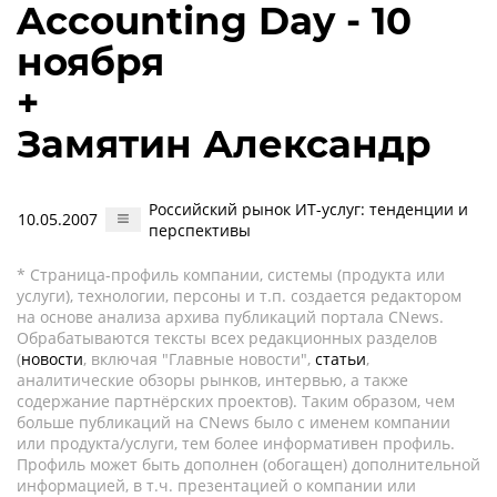
Accounting Day - 10
ноября
+
Замятин Александр
Российский рынок ИТ-услуг: тенденции и
10.05.2007
перспективы
* Страница-профиль компании, системы (продукта или
услуги), технологии, персоны и т.п. создается редактором
на основе анализа архива публикаций портала CNews.
Обрабатываются тексты всех редакционных разделов
(
новости
, включая "Главные новости",
статьи
,
аналитические обзоры рынков, интервью, а также
содержание партнёрских проектов). Таким образом, чем
больше публикаций на CNews было с именем компании
или продукта/услуги, тем более информативен профиль.
Профиль может быть дополнен (обогащен) дополнительной
информацией, в т.ч. презентацией о компании или