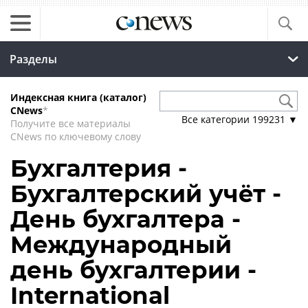
Разделы
Индексная книга (каталог)
CNews
*
Все категории
199231
▼
Получите все материалы
CNews по ключевому слову
Бухгалтерия -
Бухгалтерский учёт -
День бухгалтера -
Международный
день бухгалтерии -
International