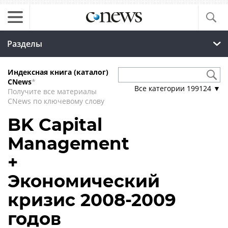
Разделы
Индексная книга (каталог)
CNews
*
Все категории
199124
▼
Получите все материалы
CNews по ключевому слову
BK Capital
Management
+
Экономический
кризис 2008-2009
годов