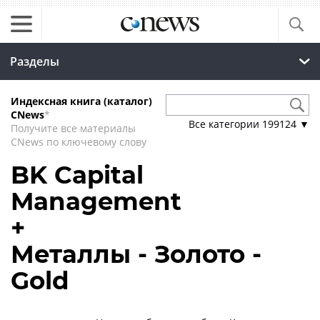
Разделы
Индексная книга (каталог)
CNews
*
Все категории
199124
▼
Получите все материалы
CNews по ключевому слову
BK Capital
Management
+
Металлы - Золото -
Gold