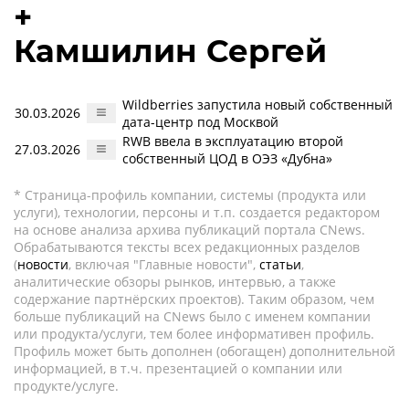
+
Камшилин Сергей
Wildberries запустила новый собственный
30.03.2026
дата-центр под Москвой
RWB ввела в эксплуатацию второй
27.03.2026
собственный ЦОД в ОЭЗ «Дубна»
* Страница-профиль компании, системы (продукта или
услуги), технологии, персоны и т.п. создается редактором
на основе анализа архива публикаций портала CNews.
Обрабатываются тексты всех редакционных разделов
(
новости
, включая "Главные новости",
статьи
,
аналитические обзоры рынков, интервью, а также
содержание партнёрских проектов). Таким образом, чем
больше публикаций на CNews было с именем компании
или продукта/услуги, тем более информативен профиль.
Профиль может быть дополнен (обогащен) дополнительной
информацией, в т.ч. презентацией о компании или
продукте/услуге.