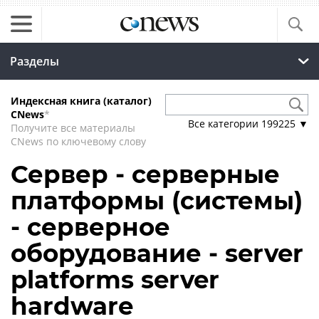
Разделы
Индексная книга (каталог)
CNews
*
Все категории
199225
▼
Получите все материалы
CNews по ключевому слову
Сервер - серверные
платформы (системы)
- серверное
оборудование - server
platforms server
hardware