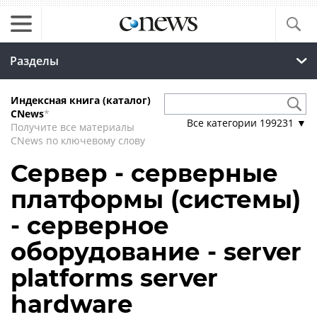
Разделы
Индексная книга (каталог)
CNews
*
Все категории
199231
▼
Получите все материалы
CNews по ключевому слову
Сервер - серверные
платформы (системы)
- серверное
оборудование - server
platforms server
hardware