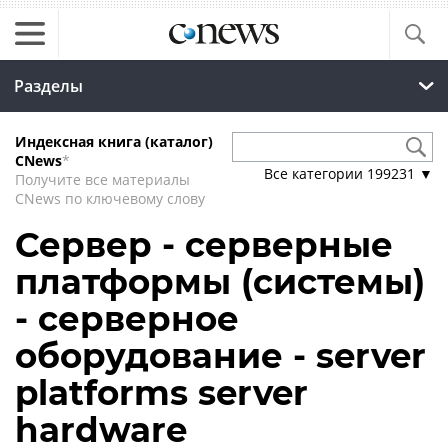
Разделы
Индексная книга (каталог)
CNews
*
Все категории
199231
▼
Получите все материалы
CNews по ключевому слову
Сервер - серверные
платформы (системы)
- серверное
оборудование - server
platforms server
hardware