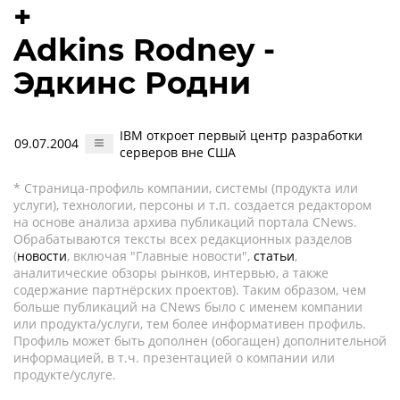
+
Adkins Rodney -
Эдкинс Родни
IBM откроет первый центр разработки
09.07.2004
серверов вне США
* Страница-профиль компании, системы (продукта или
услуги), технологии, персоны и т.п. создается редактором
на основе анализа архива публикаций портала CNews.
Обрабатываются тексты всех редакционных разделов
(
новости
, включая "Главные новости",
статьи
,
аналитические обзоры рынков, интервью, а также
содержание партнёрских проектов). Таким образом, чем
больше публикаций на CNews было с именем компании
или продукта/услуги, тем более информативен профиль.
Профиль может быть дополнен (обогащен) дополнительной
информацией, в т.ч. презентацией о компании или
продукте/услуге.