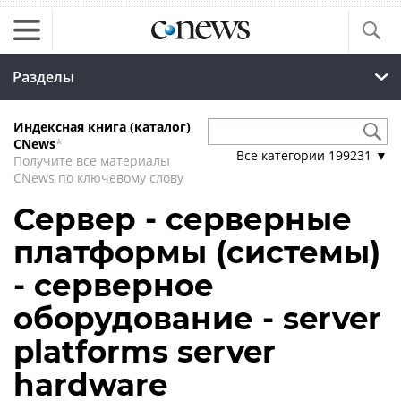
Разделы
Индексная книга (каталог)
CNews
*
Все категории
199231
▼
Получите все материалы
CNews по ключевому слову
Сервер - серверные
платформы (системы)
- серверное
оборудование - server
platforms server
hardware