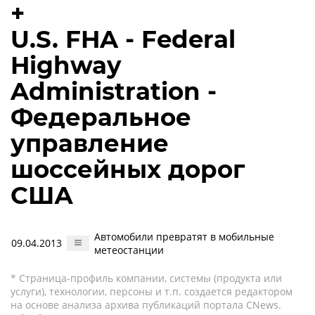
+
U.S. FHA - Federal
Highway
Administration -
Федеральное
управление
шоссейных дорог
США
Автомобили превратят в мобильные
09.04.2013
метеостанции
* Страница-профиль компании, системы (продукта или
услуги), технологии, персоны и т.п. создается редактором
на основе анализа архива публикаций портала CNews.