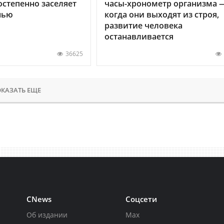
остепенно заселяет
часы-хронометр организма 
нью
когда они выходят из строя,
развитие человека
останавливается
36625
КАЗАТЬ ЕЩЕ
CNews
Соцсети
Об издании
Max