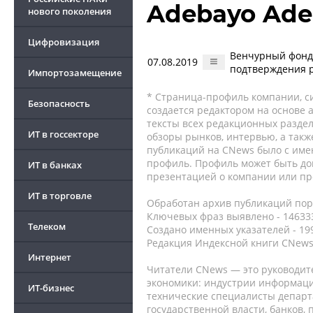
Adebayo Ade
нового поколения
Цифровизация
Венчурный фонд 
07.08.2019
подтверждения р
Импортозамещение
* Страница-профиль компании, сис
Безопасность
создается редактором на основе
тексты всех редакционных раздел
ИТ в госсекторе
обзоры рынков, интервью, а такж
публикаций на CNews было с име
профиль. Профиль может быть до
ИТ в банках
презентацией о компании или про
ИТ в торговле
Обработан архив публикаций порт
Ключевых фраз выявлено - 146333
Телеком
Создано именных указателей - 19
Редакция Индексной книги CNews
Интернет
Читатели CNews — это руководит
экономики: индустрии информаци
ИТ-бизнес
технические специалисты депар
государственной власти, банков,