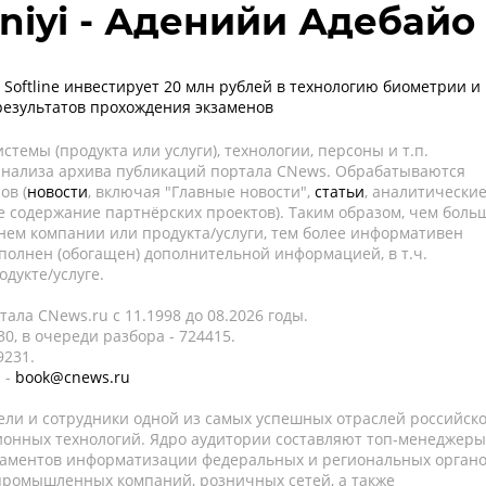
niyi - Аденийи Адебайо
Softline инвестирует 20 млн рублей в технологию биометрии и
езультатов прохождения экзаменов
темы (продукта или услуги), технологии, персоны и т.п.
 анализа архива публикаций портала CNews. Обрабатываются
ов (
новости
, включая "Главные новости",
статьи
, аналитически
е содержание партнёрских проектов). Таким образом, чем боль
нем компании или продукта/услуги, тем более информативен
полнен (обогащен) дополнительной информацией, в т.ч.
дукте/услуге.
ала CNews.ru c 11.1998 до 08.2026 годы.
0, в очереди разбора - 724415.
9231.
 -
book@cnews.ru
ели и сотрудники одной из самых успешных отраслей российск
онных технологий. Ядро аудитории составляют топ-менеджеры
таментов информатизации федеральных и региональных орган
 промышленных компаний, розничных сетей, а также