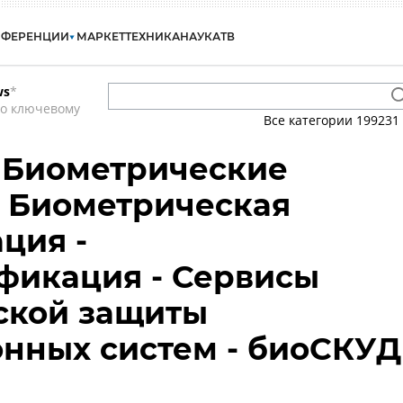
НФЕРЕНЦИИ
МАРКЕТ
ТЕХНИКА
НАУКА
ТВ
ws
*
по ключевому
Все категории
199231
 Биометрические
- Биометрическая
ция -
фикация - Сервисы
ской защиты
нных систем - биоСКУД