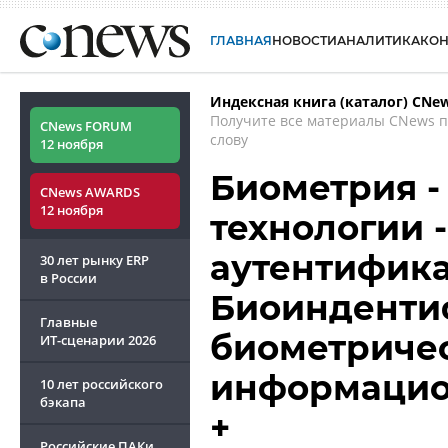
ГЛАВНАЯ
НОВОСТИ
АНАЛИТИКА
КО
Индексная книга (каталог) CNe
Получите все материалы CNews 
CNews FORUM
слову
12 ноября
Биометрия -
CNews AWARDS
12 ноября
технологии 
аутентифика
30 лет рынку ERP
в России
Биоинденти
Главные
биометриче
ИТ-сценарии
2026
информацио
10 лет российского
бэкапа
+
Российские ПАКи