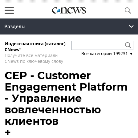
Разделы
Индексная книга (каталог)
CNews
*
Все категории
199231
▼
Получите все материалы
CNews по ключевому слову
CEP - Customer
Engagement Platform
- Управление
вовлеченностью
клиентов
+