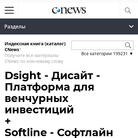
Разделы
Индексная книга (каталог)
CNews
*
Все категории
199231
▼
Получите все материалы
CNews по ключевому слову
Dsight - Дисайт -
Платформа для
венчурных
инвестиций
+
Softline - Софтлайн