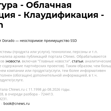
ура - Облачная
ия - Клаудификация -
n
or Dorado — неоспоримое преимущество SSD
темы (продукта или услуги), технологии, персоны и т.п.
 анализа архива публикаций портала CNews. Обрабатываются
ов (
новости
, включая "Главные новости",
статьи
, аналитически
е содержание партнёрских проектов). Таким образом, чем боль
нем компании или продукта/услуги, тем более информативен
полнен (обогащен) дополнительной информацией, в т.ч.
дукте/услуге.
ала CNews.ru c 11.1998 до 08.2026 годы.
8, в очереди разбора - 724413.
9231.
 -
book@cnews.ru