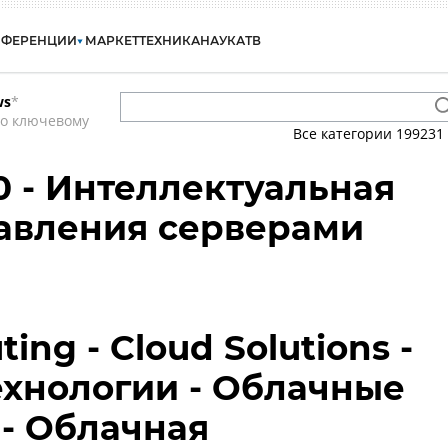
НФЕРЕНЦИИ
МАРКЕТ
ТЕХНИКА
НАУКА
ТВ
ws
*
по ключевому
Все категории
199231
0 - Интеллектуальная
авления серверами
ing - Cloud Solutions -
хнологии - Облачные
- Облачная