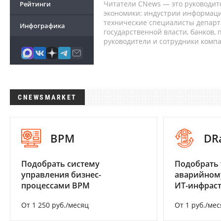
Читатели CNews — это руководит
Рейтинги
экономики: индустрии информаци
технические специалисты депар
Инфографика
государственной власти, банков,
руководители и сотрудники комп
CNEWSMARKET
BPM
DR
Подобрать систему
Подобрать 
управления бизнес-
аварийном
процессами BPM
ИТ-инфрас
От 1 250 руб./месяц
От 1 руб./мес