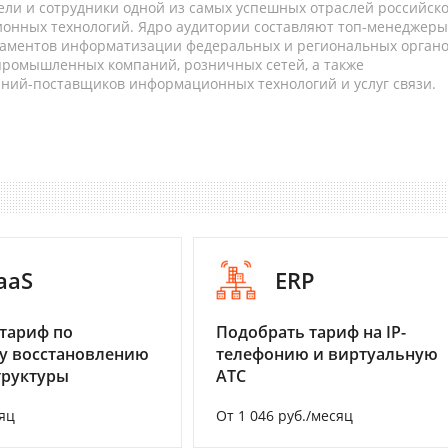
ели и сотрудники одной из самых успешных отраслей российск
онных технологий. Ядро аудитории составляют топ-менеджеры
таментов информатизации федеральных и региональных орган
 промышленных компаний, розничных сетей, а также
аний-поставщиков информационных технологий и услуг связи.
aaS
ERP
тариф по
Подобрать тариф на IP-
у восстановлению
телефонию и виртуальную
труктуры
АТС
яц
От 1 046 руб./месяц