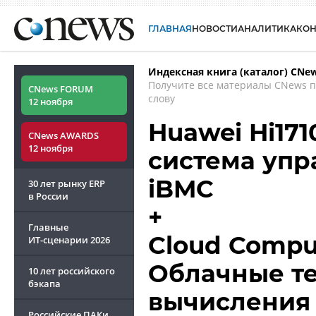
ГЛАВНАЯ
НОВОСТИ
АНАЛИТИКА
КО
Индексная книга (каталог) CNe
Получите все материалы CNews 
CNews FORUM
слову
12 ноября
Huawei Hi171
CNews AWARDS
12 ноября
система упр
iBMC
30 лет рынку ERP
в России
+
Главные
Cloud Comput
ИТ-сценарии
2026
Облачные те
10 лет российского
бэкапа
вычисления 
Российские ПАКи