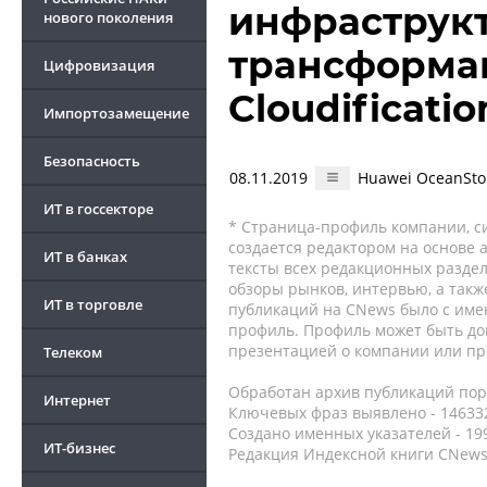
инфраструкт
нового поколения
трансформац
Цифровизация
Cloudificatio
Импортозамещение
Безопасность
08.11.2019
Huawei OceanSt
ИТ в госсекторе
* Страница-профиль компании, сис
создается редактором на основе
ИТ в банках
тексты всех редакционных раздел
обзоры рынков, интервью, а такж
ИТ в торговле
публикаций на CNews было с име
профиль. Профиль может быть до
презентацией о компании или про
Телеком
Обработан архив публикаций порт
Интернет
Ключевых фраз выявлено - 146332
Создано именных указателей - 19
ИТ-бизнес
Редакция Индексной книги CNews