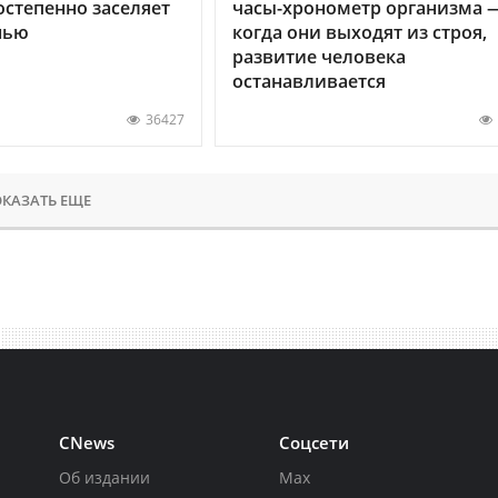
остепенно заселяет
часы-хронометр организма 
нью
когда они выходят из строя,
развитие человека
останавливается
36427
КАЗАТЬ ЕЩЕ
CNews
Соцсети
Об издании
Max