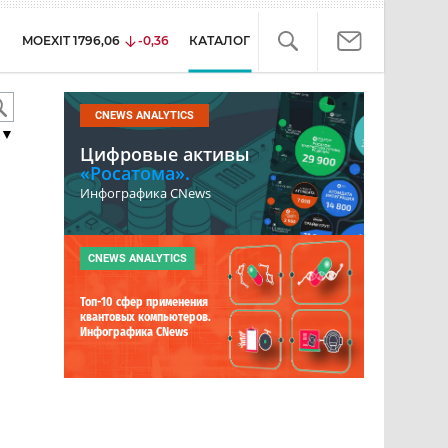
MOEXIT
1796,06
-0,36
КАТАЛОГ
CNEWS ANALYTICS
▼
Цифровые активы
«Росатома».
Инфографика CNews
CNEWS ANALYTICS
Топ-10 сфер применения
квантовых компьютеров.
Инфографика CNews