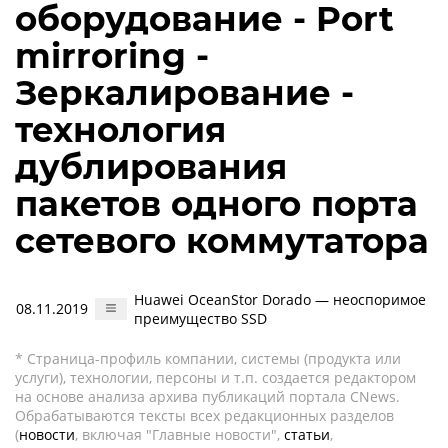
оборудование - Port
mirroring -
Зеркалирование -
технология
дублирования
пакетов одного порта
сетевого коммутатора
Huawei OceanStor Dorado — неоспоримое
08.11.2019
преимущество SSD
* Страница-профиль компании, системы (продукта или
услуги), технологии, персоны и т.п. создается редактором
на основе анализа архива публикаций портала CNews.
Обрабатываются тексты всех редакционных разделов
(
новости
, включая "Главные новости",
статьи
,