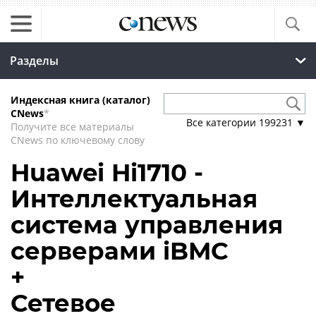
Разделы
Индексная книга (каталог)
CNews
*
Все категории
199231
▼
Получите все материалы
CNews по ключевому слову
Huawei Hi1710 -
Интеллектуальная
система управления
серверами iBMC
+
Сетевое