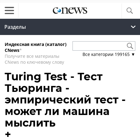
Разделы
Индексная книга (каталог)
CNews
*
Все категории
199165
▼
Получите все материалы
CNews по ключевому слову
Turing Test - Тест
Тьюринга -
эмпирический тест -
может ли машина
мыслить
+