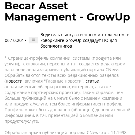
Becar Asset
Management - GrowUp
Водитель с искусственным интеллектом: в
06.10.2017
коворкинге GrowUp создадут ПО для
беспилотников
* Страница-профиль компании, системы (продукта или
услуги), технологии, персоны и т.п. создается редактором
на основе анализа архива публикаций портала CNews.
Обрабатываются тексты всех редакционных разделов
(
новости
, включая "Главные новости",
статьи
,
аналитические обзоры рынков, интервью, а также
содержание партнёрских проектов). Таким образом, чем
больше публикаций на CNews было с именем компании
или продукта/услуги, тем более информативен профиль.
Профиль может быть дополнен (обогащен) дополнительной
информацией, в т.ч. презентацией о компании или
продукте/услуге.
Обработан архив публикаций портала CNews.ru c 11.1998