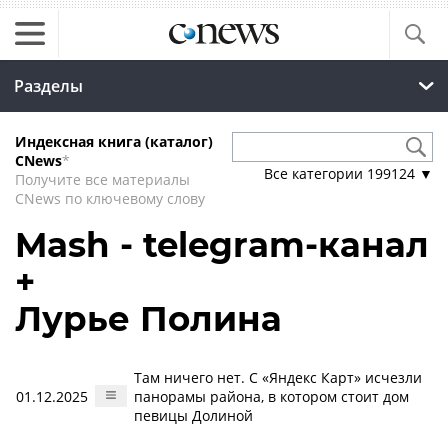
Разделы
Индексная книга (каталог)
CNews
*
Все категории
199124
▼
Получите все материалы
CNews по ключевому слову
Mash - telegram-канал
+
Лурье Полина
Там ничего нет. С «Яндекс Карт» исчезли
01.12.2025
панорамы района, в котором стоит дом
певицы Долиной