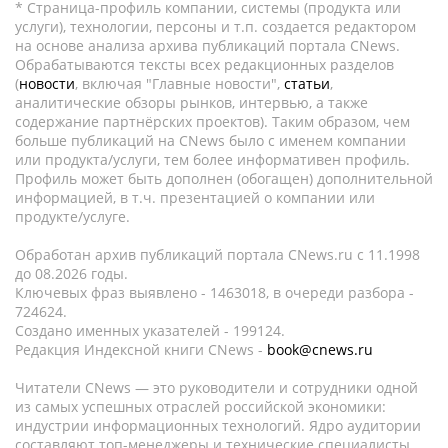
* Страница-профиль компании, системы (продукта или
услуги), технологии, персоны и т.п. создается редактором
на основе анализа архива публикаций портала CNews.
Обрабатываются тексты всех редакционных разделов
(
новости
, включая "Главные новости",
статьи
,
аналитические обзоры рынков, интервью, а также
содержание партнёрских проектов). Таким образом, чем
больше публикаций на CNews было с именем компании
или продукта/услуги, тем более информативен профиль.
Профиль может быть дополнен (обогащен) дополнительной
информацией, в т.ч. презентацией о компании или
продукте/услуге.
Обработан архив публикаций портала CNews.ru c 11.1998
до 08.2026 годы.
Ключевых фраз выявлено - 1463018, в очереди разбора -
724624.
Создано именных указателей - 199124.
Редакция Индексной книги CNews -
book@cnews.ru
Читатели CNews — это руководители и сотрудники одной
из самых успешных отраслей российской экономики:
индустрии информационных технологий. Ядро аудитории
составляют топ-менеджеры и технические специалисты