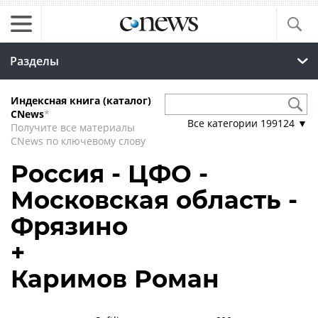
Разделы
Индексная книга (каталог)
CNews
*
Все категории
199124
▼
Получите все материалы
CNews по ключевому слову
Россия - ЦФО -
Московская область -
Фрязино
+
Каримов Роман