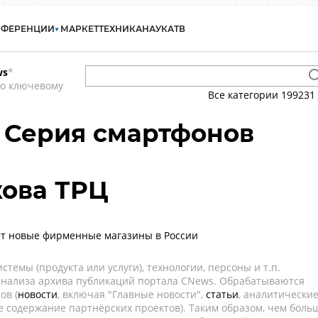
НФЕРЕНЦИИ
МАРКЕТ
ТЕХНИКА
НАУКА
ТВ
ws
*
по ключевому
Все категории
199231
- Серия смартфонов
жова ТРЦ
ет новые фирменные магазины в России
темы (продукта или услуги), технологии, персоны и т.п.
 анализа архива публикаций портала CNews. Обрабатываются
ов (
новости
, включая "Главные новости",
статьи
, аналитически
е содержание партнёрских проектов). Таким образом, чем боль