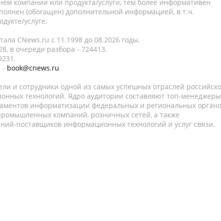
нем компании или продукта/услуги, тем более информативен
полнен (обогащен) дополнительной информацией, в т.ч.
дукте/услуге.
ала CNews.ru c 11.1998 до 08.2026 годы.
8, в очереди разбора - 724413.
9231.
 -
book@cnews.ru
ели и сотрудники одной из самых успешных отраслей российск
онных технологий. Ядро аудитории составляют топ-менеджеры
таментов информатизации федеральных и региональных орган
 промышленных компаний, розничных сетей, а также
аний-поставщиков информационных технологий и услуг связи.