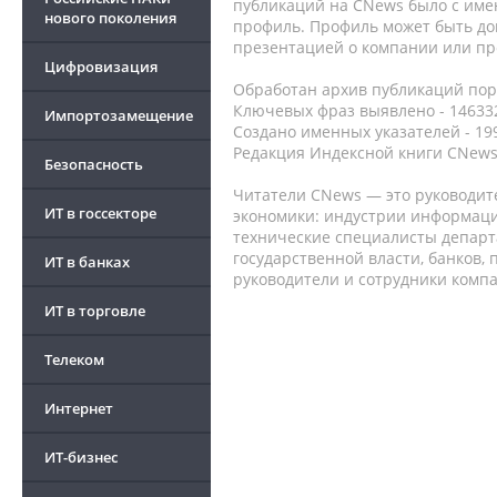
публикаций на CNews было с име
нового поколения
профиль. Профиль может быть до
презентацией о компании или про
Цифровизация
Обработан архив публикаций порт
Ключевых фраз выявлено - 146332
Импортозамещение
Создано именных указателей - 19
Редакция Индексной книги CNews
Безопасность
Читатели CNews — это руководит
ИТ в госсекторе
экономики: индустрии информаци
технические специалисты депар
государственной власти, банков,
ИТ в банках
руководители и сотрудники комп
ИТ в торговле
Телеком
Интернет
ИТ-бизнес