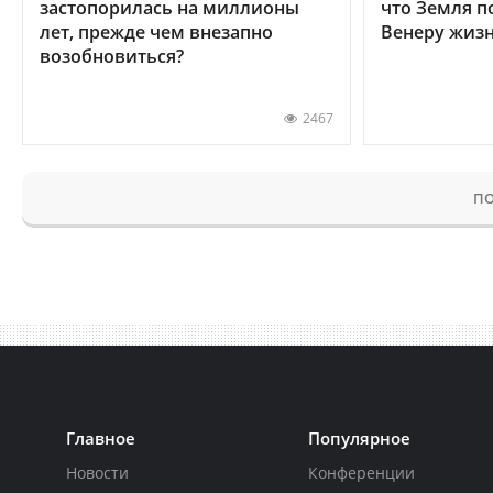
застопорилась на миллионы
что Земля п
лет, прежде чем внезапно
Венеру жиз
возобновиться?
2467
ПО
Главное
Популярное
Новости
Конференции