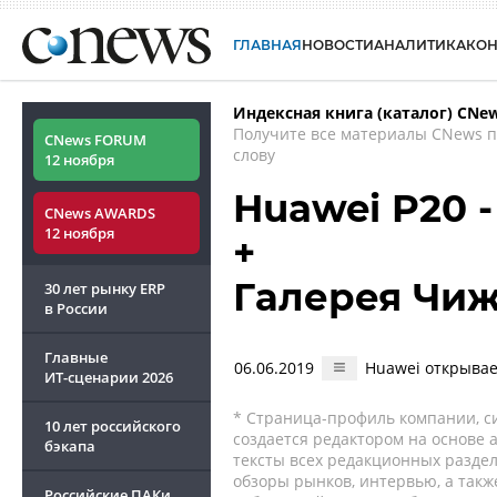
ГЛАВНАЯ
НОВОСТИ
АНАЛИТИКА
КО
Индексная книга (каталог) CNe
Получите все материалы CNews 
CNews FORUM
слову
12 ноября
Huawei P20 
CNews AWARDS
12 ноября
+
Галерея Чи
30 лет рынку ERP
в России
Главные
06.06.2019
Huawei открыва
ИТ-сценарии
2026
* Страница-профиль компании, сис
10 лет российского
создается редактором на основе
бэкапа
тексты всех редакционных раздел
обзоры рынков, интервью, а такж
Российские ПАКи