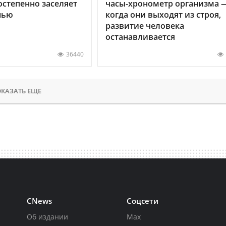
остепенно заселяет
часы-хронометр организма 
нью
когда они выходят из строя,
развитие человека
останавливается
36440
КАЗАТЬ ЕЩЕ
CNews
Соцсети
Об издании
Max