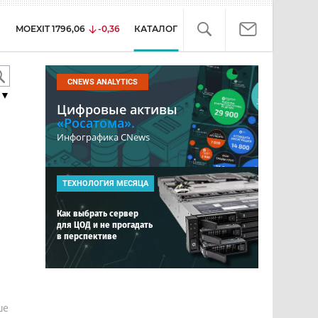
MOEXIT
1796,06
-0,36
КАТАЛОГ
CNEWS ANALYTICS
▼
Цифровые активы
«Росатома».
Инфографика CNews
ТЕХНОЛОГИЯ МЕСЯЦА
Как выбрать сервер
для ЦОД и не прогадать
в перспективе
е
ше