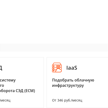
Д
IaaS
систему
Подобрать облачную
го
инфраструктуру
борота СЭД (ECM)
/месяц
От 346 руб./месяц